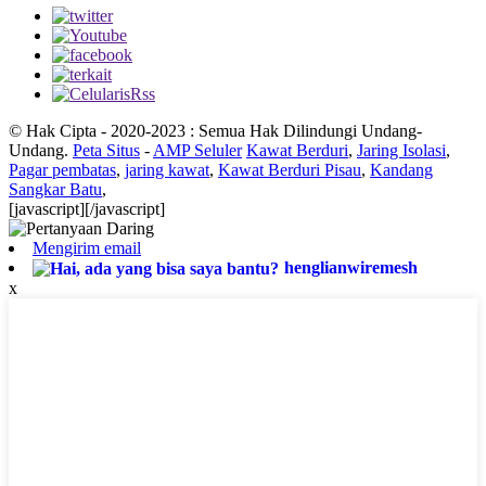
© Hak Cipta - 2020-2023 : Semua Hak Dilindungi Undang-
Undang.
Peta Situs
-
AMP Seluler
Kawat Berduri
,
Jaring Isolasi
,
Pagar pembatas
,
jaring kawat
,
Kawat Berduri Pisau
,
Kandang
Sangkar Batu
,
[javascript]
[/javascript]
Mengirim email
henglianwiremesh
x