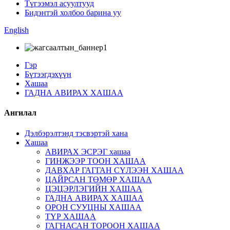
Түгээмэл асуултууд
Бидэнтэй холбоо барина уу
English
Гэр
Бүтээгдэхүүн
Хашаа
ГАДНА АВИРАХ ХАШАА
Ангилал
Дэлбэрэлтэнд тэсвэртэй хана
Хашаа
АВИРАХ ЭСРЭГ хашаа
ГИНЖЭЭР ТООН ХАШАА
ДАВХАР ГАГГАН СҮЛЭЭН ХАШАА
ЦАЙРСАН ТӨМӨР ХАШАА
ЦЭЦЭРЛЭГИЙН ХАШАА
ГАДНА АВИРАХ ХАШАА
ОРОН СУУЦНЫ ХАШАА
ТҮР ХАШАА
ГАГНАСАН ТОРООН ХАШАА