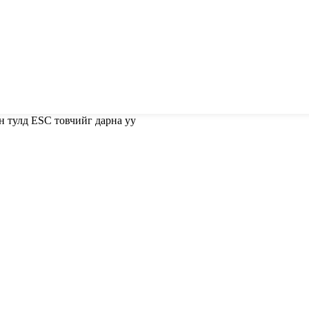
н тулд ESC товчийг дарна уу