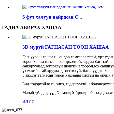
6 фут халуун цайрдсан C...
ГАДНА АВИРАХ ХАШАА
3D муруй ГАГНАСАН ТООН ХАШАА
Гагнуурын хашаа нь өндөр хамгаалалттай, урт удаан 
торон хашаа нь маш сонирхолтой, зардал багатай ши
сайжруулаад зогсохгүй шонгийн хоорондох салшгүй
үзэмжийг сайжруулаад зогсохгүй, багануудын хоор
3 эвхдэг гагнасан торон хашааны систем нь орчин 
Бид тодорхойлолт, өнгө, гадаргуугийн боловсруулалт
Манай үйлдвэрүүд Хятадад байрладаг бөгөөд дэлхий
ИЛҮҮ