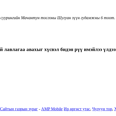
 суурингийн Мачантун тосгоны Шугуан зүүн гудамжны 6 тоот.
 лавлагаа авахыг хүсвэл бидэн рүү имэйлээ үлдээн
Сайтын газрын зураг
-
AMP Mobile
Ир өргөст утас
,
Чулуун тор
,