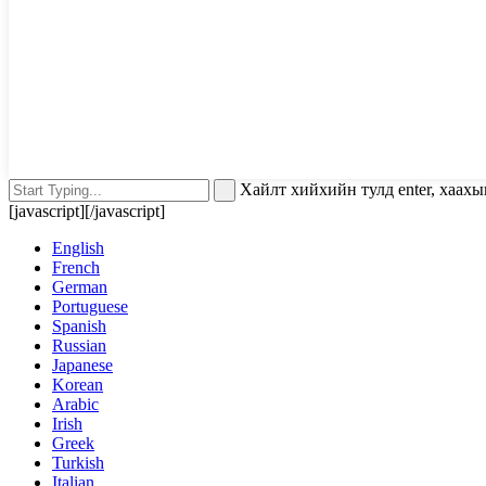
Хайлт хийхийн тулд enter, хаахы
[javascript]
[/javascript]
English
French
German
Portuguese
Spanish
Russian
Japanese
Korean
Arabic
Irish
Greek
Turkish
Italian