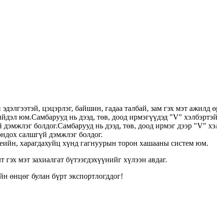
эдэлгээтэй, цэцэрлэг, байшин, гадаа талбай, зам гэх мэт ажилд 
йдэл юм.Самбарууд нь дээд, төв, доод ирмэгүүдэд "V" хэлбэртэй
 дэмжлэг болдог.
Самбарууд нь дээд, төв, доод ирмэг дээр "V" х
ондох салшгүй дэмжлэг болдог.
үеийн, харагдахуйц хүнд гагнуурын торон хашааны систем юм.
 гэх мэт захиалгат бүтээгдэхүүнийг хүлээн авдаг.
н өнцөг булан бүрт экспортлогддог!