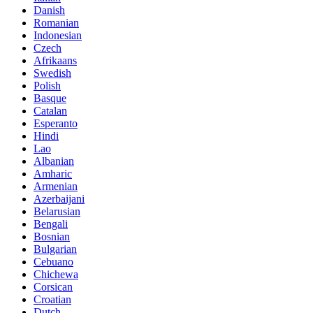
Danish
Romanian
Indonesian
Czech
Afrikaans
Swedish
Polish
Basque
Catalan
Esperanto
Hindi
Lao
Albanian
Amharic
Armenian
Azerbaijani
Belarusian
Bengali
Bosnian
Bulgarian
Cebuano
Chichewa
Corsican
Croatian
Dutch