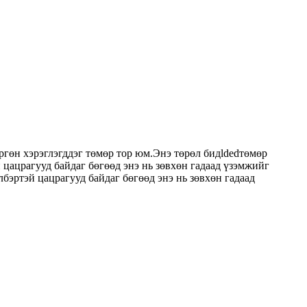
өргөн хэрэглэгддэг төмөр тор юм.
Энэ төрөл бид
lded
төмөр
 цацрагууд байдаг бөгөөд энэ нь зөвхөн гадаад үзэмжийг
элбэртэй цацрагууд байдаг бөгөөд энэ нь зөвхөн гадаад