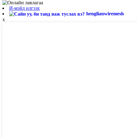
И-мэйл илгээх
henglianwiremesh
x