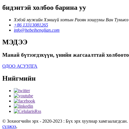
бидэнтэй холбоо барина уу
Хэбэй мужийн Хэншүй хотын Раоян хошууны Ван Туньюэ
+86 13313081265
info@hebeihenglian.com
МЭДЭЭ
Манай бүтээгдэхүүн, үнийн жагсаалттай холбоотой
ОДОО АСУУЛГА
Нийгмийн
© Зохиогчийн эрх - 2020-2023 : Бүх эрх хуулиар хамгаалагдсан.
сүлжээ
,