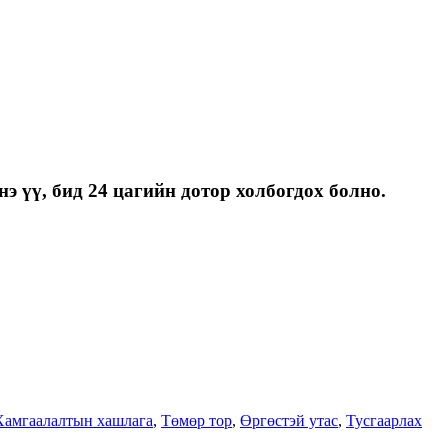
э үү, бид 24 цагийн дотор холбогдох болно.
Хамгаалалтын хашлага
,
Төмөр тор
,
Өргөстэй утас
,
Тусгаарлах