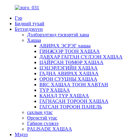
Гэр
Бидний тухай
Бүтээгдэхүүн
Дэлбэрэлтэнд тэсвэртэй хана
Хашаа
АВИРАХ ЭСРЭГ хашаа
ГИНЖЭЭР ТООН ХАШАА
ДАВХАР ГАГГАН СҮЛЭЭН ХАШАА
ЦАЙРСАН ТӨМӨР ХАШАА
ЦЭЦЭРЛЭГИЙН ХАШАА
ГАДНА АВИРАХ ХАШАА
ОРОН СУУЦНЫ ХАШАА
BRC ХАШАА ТООН ХАВТАН
ТҮР ХАШАА
КАНАД ТҮР ХАШАА
ГАГНАСАН ТОРООН ХАШАА
ГАГСАН ТОРООН ПАНЕЛЬ
сахлын утас
Өргөстэй утас
Габион сүлжээ
PALISADE ХАШАА
Мэдээ