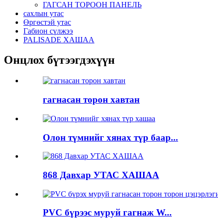
ГАГСАН ТОРООН ПАНЕЛЬ
сахлын утас
Өргөстэй утас
Габион сүлжээ
PALISADE ХАШАА
Онцлох бүтээгдэхүүн
гагнасан торон хавтан
Олон түмнийг хянах түр баар...
868 Давхар УТАС ХАШАА
PVC бүрээс муруй гагнаж W...