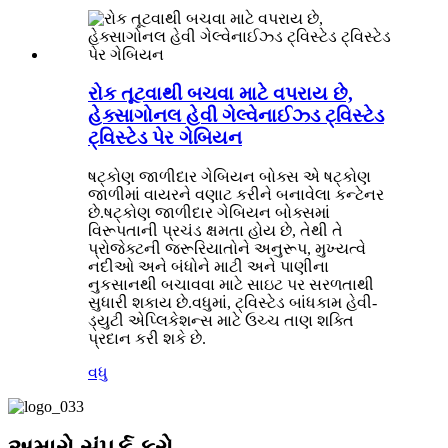
રોક તૂટવાથી બચવા માટે વપરાય છે,
હેક્સાગોનલ હેવી ગેલ્વેનાઈઝ્ડ ટ્વિસ્ટેડ
ટ્વિસ્ટેડ પેર ગેબિયન
ષટ્કોણ જાળીદાર ગેબિયન બોક્સ એ ષટ્કોણ
જાળીમાં વાયરને વણાટ કરીને બનાવેલા કન્ટેનર
છે.ષટ્કોણ જાળીદાર ગેબિયન બોક્સમાં
વિરૂપતાની પ્રચંડ ક્ષમતા હોય છે, તેથી તે
પ્રોજેક્ટની જરૂરિયાતોને અનુરૂપ, મુખ્યત્વે
નદીઓ અને બંધોને માટી અને પાણીના
નુકસાનથી બચાવવા માટે સાઇટ પર સરળતાથી
સુધારી શકાય છે.વધુમાં, ટ્વિસ્ટેડ બાંધકામ હેવી-
ડ્યુટી એપ્લિકેશન્સ માટે ઉચ્ચ તાણ શક્તિ
પ્રદાન કરી શકે છે.
વધુ