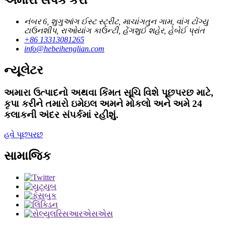
અમારો સંપર્ક કરો
નંબર 6, શુગુઆંગ ઈસ્ટ સ્ટ્રીટ, માચાંગતુન ગામ, વાંગ ટોંગ્યુ
ટાઉનશીપ, રાઓયાંગ કાઉન્ટી, હેંગશુઈ શહેર, હેબેઈ પ્રાંત
+86 13313081265
info@hebeihenglian.com
ન્યૂલેટર
અમારા ઉત્પાદનો અથવા કિંમત સૂચિ વિશે પૂછપરછ માટે,
કૃપા કરીને તમારો ઇમેઇલ અમને મોકલો અને અમે 24
કલાકની અંદર સંપર્કમાં રહીશું.
હવે પૂછપરછ
સામાજિક