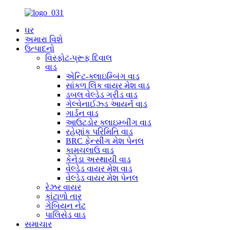
ઘર
અમારા વિશે
ઉત્પાદનો
વિસ્ફોટ-પ્રૂફ દિવાલ
વાડ
એન્ટિ-ક્લાઇમ્બિંગ વાડ
સાંકળ લિંક વાયર મેશ વાડ
ડબલ વેલ્ડેડ ગ્રીડ વાડ
ગેલ્વેનાઈઝ્ડ આયર્ન વાડ
ગાર્ડન વાડ
આઉટડોર ક્લાઇમ્બીંગ વાડ
રહેણાંક પરિમિતિ વાડ
BRC ફેન્સીંગ મેશ પેનલ
કામચલાઉ વાડ
કેનેડા અસ્થાયી વાડ
વેલ્ડેડ વાયર મેશ વાડ
વેલ્ડેડ વાયર મેશ પેનલ
રેઝર વાયર
કાંટાળો તાર
ગેબિયન નેટ
પાલિસેડ વાડ
સમાચાર