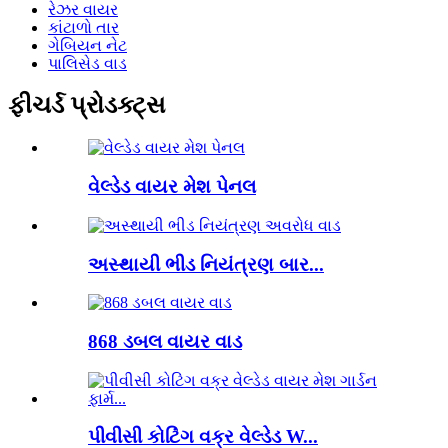
રેઝર વાયર
કાંટાળો તાર
ગેબિયન નેટ
પાલિસેડ વાડ
ફીચર્ડ પ્રોડક્ટ્સ
વેલ્ડેડ વાયર મેશ પેનલ
અસ્થાયી ભીડ નિયંત્રણ બાર...
868 ડબલ વાયર વાડ
પીવીસી કોટિંગ વક્ર વેલ્ડેડ W...