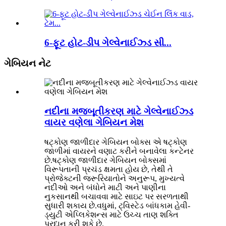
6-ફૂટ હોટ-ડીપ ગેલ્વેનાઈઝ્ડ સી...
ગેબિયન નેટ
નદીના મજબૂતીકરણ માટે ગેલ્વેનાઈઝ્ડ
વાયર વણેલા ગેબિયન મેશ
ષટ્કોણ જાળીદાર ગેબિયન બોક્સ એ ષટ્કોણ
જાળીમાં વાયરને વણાટ કરીને બનાવેલા કન્ટેનર
છે.ષટ્કોણ જાળીદાર ગેબિયન બોક્સમાં
વિરૂપતાની પ્રચંડ ક્ષમતા હોય છે, તેથી તે
પ્રોજેક્ટની જરૂરિયાતોને અનુરૂપ, મુખ્યત્વે
નદીઓ અને બંધોને માટી અને પાણીના
નુકસાનથી બચાવવા માટે સાઇટ પર સરળતાથી
સુધારી શકાય છે.વધુમાં, ટ્વિસ્ટેડ બાંધકામ હેવી-
ડ્યુટી એપ્લિકેશન્સ માટે ઉચ્ચ તાણ શક્તિ
પ્રદાન કરી શકે છે.