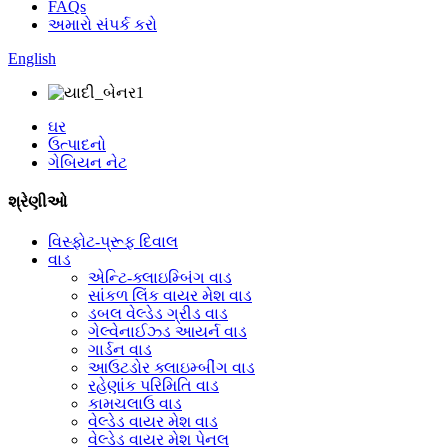
FAQs
અમારો સંપર્ક કરો
English
ઘર
ઉત્પાદનો
ગેબિયન નેટ
શ્રેણીઓ
વિસ્ફોટ-પ્રૂફ દિવાલ
વાડ
એન્ટિ-ક્લાઇમ્બિંગ વાડ
સાંકળ લિંક વાયર મેશ વાડ
ડબલ વેલ્ડેડ ગ્રીડ વાડ
ગેલ્વેનાઈઝ્ડ આયર્ન વાડ
ગાર્ડન વાડ
આઉટડોર ક્લાઇમ્બીંગ વાડ
રહેણાંક પરિમિતિ વાડ
કામચલાઉ વાડ
વેલ્ડેડ વાયર મેશ વાડ
વેલ્ડેડ વાયર મેશ પેનલ