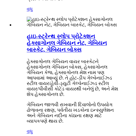
વધુ
હાઇ-સ્ટ્રેન્થ સ્લોપ પ્રોટેક્શન
હેક્સાગોનલ ગેબિયન નેટ, ગેબિયન
બાસ્કેટ, ગેબિયન બોક્સ
હેક્સાગોનલ ગેબિયન વાયર બાસ્કેટને
હેક્સાગોનલ ગેબિયન બોક્સ, હેક્સાગોનલ
ગેબિયન કેજ, હેક્સાગોનલ મેશ નામ પણ
આપવામાં આવ્યું છે. તે હોટ-ડીપ ગેલ્વેનાઈઝ્ડ
સ્ટીલ વાયર/હેવી-ડ્યુટી ગેલ્વેનાઈઝ્ડ સ્ટીલ
વાયર/પીવીસી કોટેડ વાયરથી બનેલું છે, અને મેશ
શેપ હેક્સાગોનલ છે.
ગેબિયન જાળવી રાખવાની દિવાલોનો ઉપયોગ
ઢોળાવના રક્ષણ, પર્વતીય ખડકોના ઇન્સ્યુલેશન
અને ગેબિયન નદીના કાંઠાના રક્ષણ માટે
વ્યાપકપણે થાય છે.
વધુ