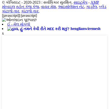
© કૉપિરાઇટ - 2020-2023 : સર્વાધિકાર સુરક્ષિત.
સાઇટમેપ
-
AMP
મોબાઇલ
સ્ટોન કેજ કેજ
,
વાયર મેશ
,
આઇસોલેશન નેટ
,
ગાર્ડ્રેલ
,
બ્લેડ
કાંટાળો તાર
,
કાંટાળો તાર
,
[javascript]
[/javascript]
ઈ - મેલ મોકલો
henglianwiremesh
x