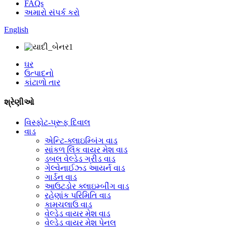
FAQs
અમારો સંપર્ક કરો
English
ઘર
ઉત્પાદનો
કાંટાળો તાર
શ્રેણીઓ
વિસ્ફોટ-પ્રૂફ દિવાલ
વાડ
એન્ટિ-ક્લાઇમ્બિંગ વાડ
સાંકળ લિંક વાયર મેશ વાડ
ડબલ વેલ્ડેડ ગ્રીડ વાડ
ગેલ્વેનાઈઝ્ડ આયર્ન વાડ
ગાર્ડન વાડ
આઉટડોર ક્લાઇમ્બીંગ વાડ
રહેણાંક પરિમિતિ વાડ
કામચલાઉ વાડ
વેલ્ડેડ વાયર મેશ વાડ
વેલ્ડેડ વાયર મેશ પેનલ