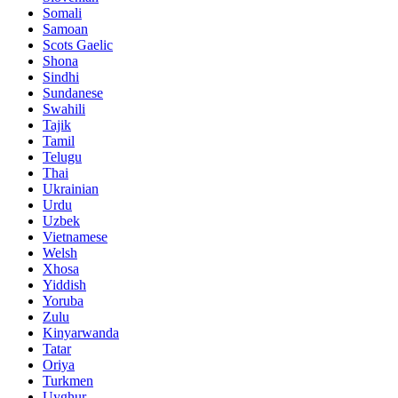
Somali
Samoan
Scots Gaelic
Shona
Sindhi
Sundanese
Swahili
Tajik
Tamil
Telugu
Thai
Ukrainian
Urdu
Uzbek
Vietnamese
Welsh
Xhosa
Yiddish
Yoruba
Zulu
Kinyarwanda
Tatar
Oriya
Turkmen
Uyghur