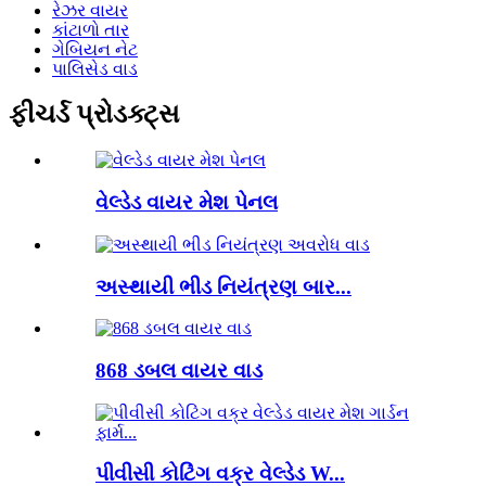
રેઝર વાયર
કાંટાળો તાર
ગેબિયન નેટ
પાલિસેડ વાડ
ફીચર્ડ પ્રોડક્ટ્સ
વેલ્ડેડ વાયર મેશ પેનલ
અસ્થાયી ભીડ નિયંત્રણ બાર...
868 ડબલ વાયર વાડ
પીવીસી કોટિંગ વક્ર વેલ્ડેડ W...