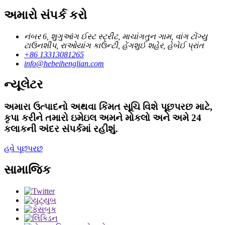
અમારો સંપર્ક કરો
નંબર 6, શુગુઆંગ ઈસ્ટ સ્ટ્રીટ, માચાંગતુન ગામ, વાંગ ટોંગ્યુ
ટાઉનશીપ, રાઓયાંગ કાઉન્ટી, હેંગશુઈ શહેર, હેબેઈ પ્રાંત
+86 13313081265
info@hebeihenglian.com
ન્યૂલેટર
અમારા ઉત્પાદનો અથવા કિંમત સૂચિ વિશે પૂછપરછ માટે,
કૃપા કરીને તમારો ઇમેઇલ અમને મોકલો અને અમે 24
કલાકની અંદર સંપર્કમાં રહીશું.
હવે પૂછપરછ
સામાજિક