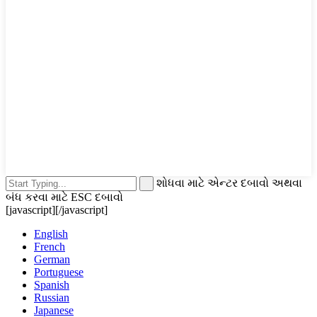
શોધવા માટે એન્ટર દબાવો અથવા
બંધ કરવા માટે ESC દબાવો
[javascript]
[/javascript]
English
French
German
Portuguese
Spanish
Russian
Japanese