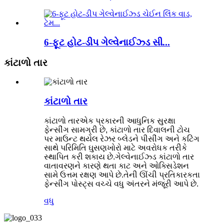
6-ફૂટ હોટ-ડીપ ગેલ્વેનાઈઝ્ડ સી...
કાંટાળો તાર
કાંટાળો તાર
કાંટાળો તાર
એક પ્રકારની આધુનિક સુરક્ષા
ફેન્સીંગ સામગ્રી છે, કાંટાળો તાર દિવાલની ટોચ
પર માઉન્ટ થયેલ રેઝર બ્લેડને પીસીંગ અને કટિંગ
સાથે પરિમિતિ ઘુસણખોરો માટે અવરોધક તરીકે
સ્થાપિત કરી શકાય છે.ગેલ્વેનાઈઝ્ડ કાંટાળો તાર
વાતાવરણને કારણે થતા કાટ અને ઓક્સિડેશન
સામે ઉત્તમ રક્ષણ આપે છે.તેની ઊંચી પ્રતિકારકતા
ફેન્સીંગ પોસ્ટ્સ વચ્ચે વધુ અંતરને મંજૂરી આપે છે.
વધુ