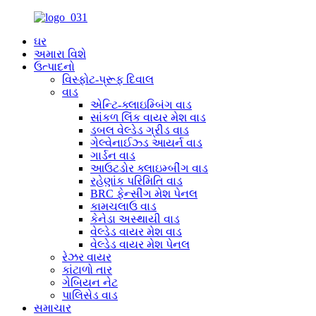
ઘર
અમારા વિશે
ઉત્પાદનો
વિસ્ફોટ-પ્રૂફ દિવાલ
વાડ
એન્ટિ-ક્લાઇમ્બિંગ વાડ
સાંકળ લિંક વાયર મેશ વાડ
ડબલ વેલ્ડેડ ગ્રીડ વાડ
ગેલ્વેનાઈઝ્ડ આયર્ન વાડ
ગાર્ડન વાડ
આઉટડોર ક્લાઇમ્બીંગ વાડ
રહેણાંક પરિમિતિ વાડ
BRC ફેન્સીંગ મેશ પેનલ
કામચલાઉ વાડ
કેનેડા અસ્થાયી વાડ
વેલ્ડેડ વાયર મેશ વાડ
વેલ્ડેડ વાયર મેશ પેનલ
રેઝર વાયર
કાંટાળો તાર
ગેબિયન નેટ
પાલિસેડ વાડ
સમાચાર