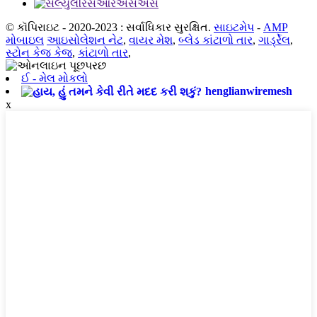
© કૉપિરાઇટ - 2020-2023 : સર્વાધિકાર સુરક્ષિત.
સાઇટમેપ
-
AMP
મોબાઇલ
આઇસોલેશન નેટ
,
વાયર મેશ
,
બ્લેડ કાંટાળો તાર
,
ગાર્ડ્રેલ
,
સ્ટોન કેજ કેજ
,
કાંટાળો તાર
,
ઈ - મેલ મોકલો
henglianwiremesh
x