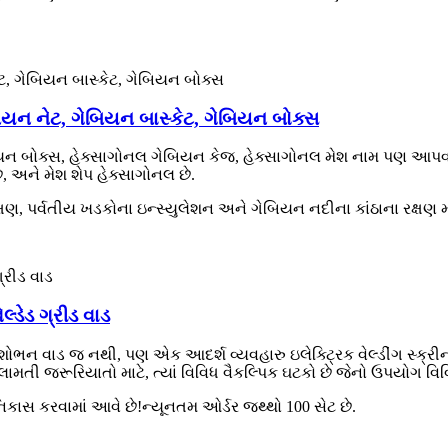
ેબિયન નેટ, ગેબિયન બાસ્કેટ, ગેબિયન બોક્સ
 બોક્સ, હેક્સાગોનલ ગેબિયન કેજ, હેક્સાગોનલ મેશ નામ પણ આપવામાં આવ
ે, અને મેશ શેપ હેક્સાગોનલ છે.
, પર્વતીય ખડકોના ઇન્સ્યુલેશન અને ગેબિયન નદીના કાંઠાના રક્ષણ મા
્ડેડ ગ્રીડ વાડ
સુશોભન વાડ જ નથી, પણ એક આદર્શ વ્યવહારુ ઇલેક્ટ્રિક વેલ્ડીંગ સ્ક્
મતી જરૂરિયાતો માટે, ત્યાં વિવિધ વૈકલ્પિક ઘટકો છે જેનો ઉપયોગ વિવિધ 
િકાસ કરવામાં આવે છે!ન્યૂનતમ ઓર્ડર જથ્થો 100 સેટ છે.