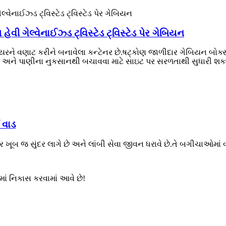
વી ગેલ્વેનાઈઝ્ડ ટ્વિસ્ટેડ ટ્વિસ્ટેડ પેર ગેબિયન
ે વણાટ કરીને બનાવેલા કન્ટેનર છે.ષટ્કોણ જાળીદાર ગેબિયન બોક્સમાં 
અને પાણીના નુકસાનથી બચાવવા માટે સાઇટ પર સરળતાથી સુધારી શકાય છે.
મ વાડ
ખૂબ જ સુંદર લાગે છે અને લાંબી સેવા જીવન ધરાવે છે.તે બગીચાઓમાં 
માં નિકાસ કરવામાં આવે છે!