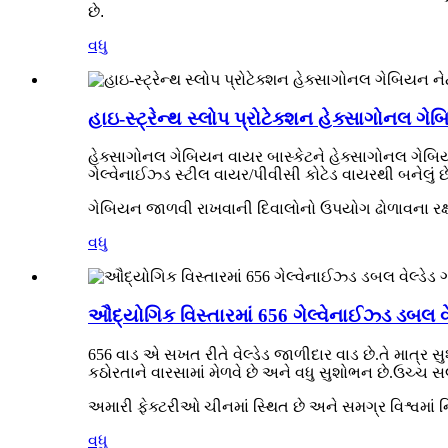
છે.
વધુ
હાઇ-સ્ટ્રેન્થ સ્લોપ પ્રોટેક્શન હેક્સાગોનલ ગ
હેક્સાગોનલ ગેબિયન વાયર બાસ્કેટને હેક્સાગોનલ ગેબિયન
ગેલ્વેનાઈઝ્ડ સ્ટીલ વાયર/પીવીસી કોટેડ વાયરથી બનેલું છ
ગેબિયન જાળવી રાખવાની દિવાલોનો ઉપયોગ ઢોળાવના રક્ષણ
વધુ
ઔદ્યોગિક વિસ્તારમાં 656 ગેલ્વેનાઈઝ્ડ ડબલ વેલ
656 વાડ એ સખત રીતે વેલ્ડેડ જાળીદાર વાડ છે.તે માત્ર 
કઠોરતાને વારસામાં મેળવે છે અને વધુ સુશોભન છે.ઉચ્ચ સલા
અમારી ફેક્ટરીઓ ચીનમાં સ્થિત છે અને સમગ્ર વિશ્વમાં ન
વધુ