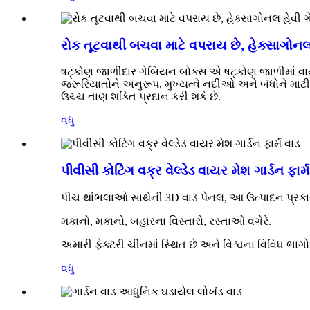
રોક તૂટવાથી બચવા માટે વપરાય છે, હેક્સાગોનલ હે
ષટ્કોણ જાળીદાર ગેબિયન બોક્સ એ ષટ્કોણ જાળીમાં વાયરન
જરૂરિયાતોને અનુરૂપ, મુખ્યત્વે નદીઓ અને બંધોને માટી 
ઉચ્ચ તાણ શક્તિ પ્રદાન કરી શકે છે.
વધુ
પીવીસી કોટિંગ વક્ર વેલ્ડેડ વાયર મેશ ગાર્ડન ફાર્
પીચ થાંભલાઓ સાથેની 3D વાડ પેનલ, આ ઉત્પાદન પ્રકાર 
મકાનો, મકાનો, બહારના વિસ્તારો, રસ્તાઓ વગેરે.
અમારી ફેક્ટરી ચીનમાં સ્થિત છે અને વિશ્વના વિવિધ ભાગો
વધુ