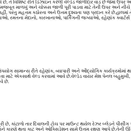
, તે વિશિષ્ટ રીતે ડિઝાઇન કરેલી વેલ્ડેડ જાળીદાર વાડ છે જેમાં ઉપર 
મજબૂત માળખું અને ચોક્કસ જાળી પૂરી પાડવા માટે તેની ઉપર અને નીચે ત્
ીં, પરંતુ મહત્તમ કઠોરતા અને ઉત્તમ દૃશ્યતા પણ પ્રદાન કરે છે.હાલમાં ત
ાળાઓ, રમતના મેદાનો, કારખાનાઓ, પાર્કિંગની જગ્યાઓ, રહેણાંક ક્વાર
 ઉપયોગ સામાન્ય રીતે રહેણાંક, વ્યાપારી અને ઔદ્યોગિક કાર્યક્રમોમાં
ાટે એકસાથે વેલ્ડ કરવામાં આવે છે.વેલ્ડેડ વાયર મેશ પેનલ બહુમુખી, 
ે છે.
રી છે, કાંટાળો તાર દિવાલની ટોચ પર માઉન્ટ થયેલ રેઝર બ્લેડને પીસીં
ણને કારણે થતા કાટ અને ઓક્સિડેશન સામે ઉત્તમ રક્ષણ આપે છે.તેની ઊંચી