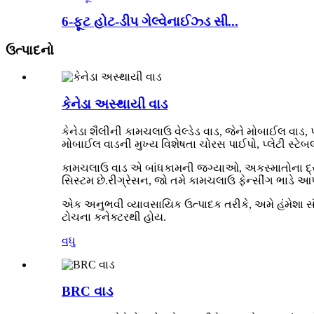
6-ફૂટ હોટ-ડીપ ગેલ્વેનાઈઝ્ડ સી...
ઉત્પાદનો
કેનેડા અસ્થાયી વાડ
કેનેડા શૈલીની કામચલાઉ વેલ્ડેડ વાડ, જેને મોબાઈલ વાડ,
મોબાઈલ વાડની મુખ્ય વિશેષતા ચોરસ પાઈપો, પ્લેટી સ્ટેબલ ફ
કામચલાઉ વાડ એ બાંધકામની જગ્યાઓ, અકસ્માતોના દ્રશ્ય
સિસ્ટમ છે.રીગ્રેસન, જો તમે કામચલાઉ ફેન્સીંગ ભાડે આ
એક અનુભવી વ્યાવસાયિક ઉત્પાદક તરીકે, અમે હંમેશા સૌથ
ટોચના કનેક્ટરથી હોય.
વધુ
BRC વાડ