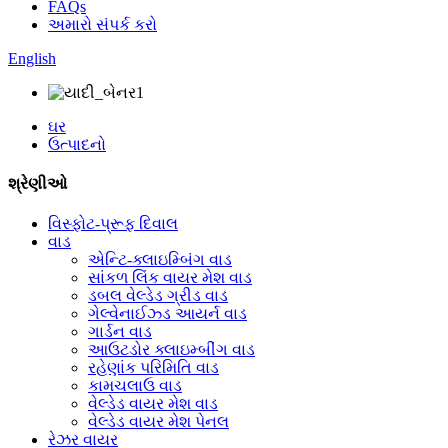
FAQs
અમારો સંપર્ક કરો
English
ઘર
ઉત્પાદનો
શ્રેણીઓ
વિસ્ફોટ-પ્રૂફ દિવાલ
વાડ
એન્ટિ-ક્લાઇમ્બિંગ વાડ
સાંકળ લિંક વાયર મેશ વાડ
ડબલ વેલ્ડેડ ગ્રીડ વાડ
ગેલ્વેનાઈઝ્ડ આયર્ન વાડ
ગાર્ડન વાડ
આઉટડોર ક્લાઇમ્બીંગ વાડ
રહેણાંક પરિમિતિ વાડ
કામચલાઉ વાડ
વેલ્ડેડ વાયર મેશ વાડ
વેલ્ડેડ વાયર મેશ પેનલ
રેઝર વાયર