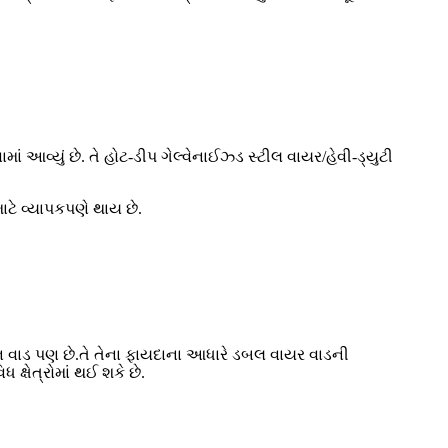
્યું છે. તે હોટ-ડીપ ગેલ્વેનાઈઝ્ડ સ્ટીલ વાયર/હેવી-ડ્યુટી
ટે વ્યાપકપણે થાય છે.
રીન વાડ પણ છે.તે તેના ફાયદાના આધારે ડબલ વાયર વાડની
ક્ષેત્રોમાં થઈ શકે છે.