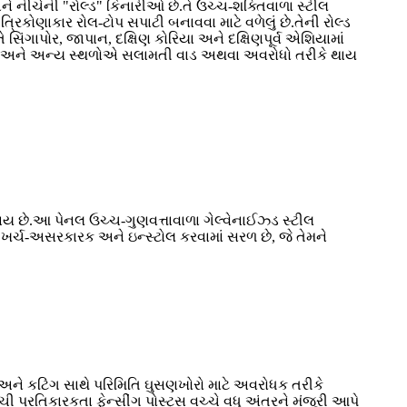
અને નીચેની "રોલ્ડ" કિનારીઓ છે.તે ઉચ્ચ-શક્તિવાળા સ્ટીલ
રિકોણાકાર રોલ-ટોપ સપાટી બનાવવા માટે વળેલું છે.તેની રોલ્ડ
ે સિંગાપોર, જાપાન, દક્ષિણ કોરિયા અને દક્ષિણપૂર્વ એશિયામાં
્ટર્સ અને અન્ય સ્થળોએ સલામતી વાડ અથવા અવરોધો તરીકે થાય
 થાય છે.આ પેનલ ઉચ્ચ-ગુણવત્તાવાળા ગેલ્વેનાઈઝ્ડ સ્ટીલ
ખર્ચ-અસરકારક અને ઇન્સ્ટોલ કરવામાં સરળ છે, જે તેમને
ગ અને કટિંગ સાથે પરિમિતિ ઘુસણખોરો માટે અવરોધક તરીકે
 પ્રતિકારકતા ફેન્સીંગ પોસ્ટ્સ વચ્ચે વધુ અંતરને મંજૂરી આપે