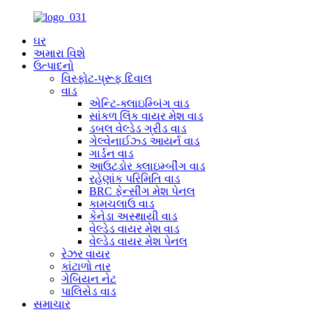
ઘર
અમારા વિશે
ઉત્પાદનો
વિસ્ફોટ-પ્રૂફ દિવાલ
વાડ
એન્ટિ-ક્લાઇમ્બિંગ વાડ
સાંકળ લિંક વાયર મેશ વાડ
ડબલ વેલ્ડેડ ગ્રીડ વાડ
ગેલ્વેનાઈઝ્ડ આયર્ન વાડ
ગાર્ડન વાડ
આઉટડોર ક્લાઇમ્બીંગ વાડ
રહેણાંક પરિમિતિ વાડ
BRC ફેન્સીંગ મેશ પેનલ
કામચલાઉ વાડ
કેનેડા અસ્થાયી વાડ
વેલ્ડેડ વાયર મેશ વાડ
વેલ્ડેડ વાયર મેશ પેનલ
રેઝર વાયર
કાંટાળો તાર
ગેબિયન નેટ
પાલિસેડ વાડ
સમાચાર