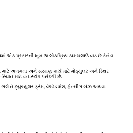
િકામાં એક પ્રકારની ખૂબ જ લોકપ્રિય કામચલાઉ વાડ છે.કેનેડા
ાટે અલગતા અને સંરક્ષણ કાર્ય માટે મોડ્યુલર અને સ્થિર
રિયાત માટે વન-સ્ટોપ પસંદગી છે.
તે ટ્યુબ્યુલર ફ્રેમ, વેલ્ડેડ મેશ, ફેન્સીંગ બેઝ અથવા