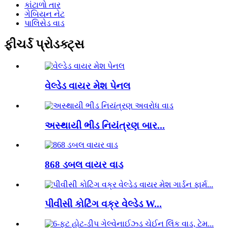
કાંટાળો તાર
ગેબિયન નેટ
પાલિસેડ વાડ
ફીચર્ડ પ્રોડક્ટ્સ
વેલ્ડેડ વાયર મેશ પેનલ
અસ્થાયી ભીડ નિયંત્રણ બાર...
868 ડબલ વાયર વાડ
પીવીસી કોટિંગ વક્ર વેલ્ડેડ W...