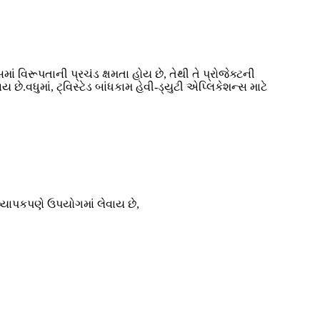
વિરૂપતાની પ્રચંડ ક્ષમતા હોય છે, તેથી તે પ્રોજેક્ટની
વધુમાં, ટ્વિસ્ટેડ બાંધકામ હેવી-ડ્યુટી એપ્લિકેશન્સ માટે
વ્યાપકપણે ઉપયોગમાં લેવાય છે,