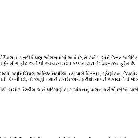
 પોર્ટેબલ વાડ તરીકે પણ ઓળખવામાં આવે છે, તે કેનેડા અને ઉત્તર અમેર
ેન્સીંગ ફીટ અને પી આકારના ટોપ કપ્લર દ્વારા વેલ્ડેડ નક્કર ફ્રેમ છે.
ો, મ્યુનિસિપલ એન્જિનિયરિંગ, વ્યાપારી વિસ્તાર, રહેણાંકના ઉપયોગ મ
પતી કંપની છો, તો અહીં તમારી ટકાઉ અને ફરીથી વાપરી શકાય તેવી જરૂ
ી સચોટ વેલ્ડીંગ અને પરિમાણીય માપાંકનનું પાલન કરીએ છીએ, પછી ભલે 