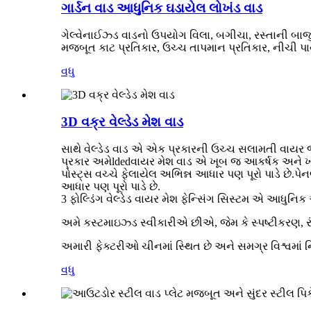
ગાર્ડન વાડ આધુનિક ઘડાયેલ લોખંડ વાડ
ગેલ્વેનાઈઝ્ડ વાડનો ઉપયોગ વિલા, બગીચા, રસ્તાની બાજ
મજબૂત કાટ પ્રતિકાર, ઉચ્ચ તાપમાન પ્રતિકાર, નીચી પા
વધુ
3D વક્ર વેલ્ડેડ મેશ વાડ
સાથે વેલ્ડેડ વાડ એ એક પ્રકારની ઉચ્ચ સલામતી વાયર જાળ
પ્રકાર અમે
lded
વાયર મેશ વાડ એ ખૂબ જ આકર્ષક અને ખર્
પોસ્ટ્સ વચ્ચે ફેલાયેલ અભિન્ન આધાર પણ પૂરો પાડે છે.
પેન
આધાર પણ પૂરો પાડે છે.
3 ફોલ્ડિંગ વેલ્ડેડ વાયર મેશ ફેન્સિંગ સિસ્ટમ એ આધુનિક અ
અમે કસ્ટમાઇઝ્ડ સ્વીકારીએ છીએ, જેમ કે સ્પષ્ટીકરણ, ર
અમારી ફેક્ટરીઓ ચીનમાં સ્થિત છે અને સમગ્ર વિશ્વમાં 
વધુ