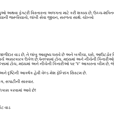
ુઓ અથવા ફેક્ટરી વિસ્તારના અલગતા માટે કરી શકાય છે, ઉચ્ચ-શક્તિવા
યાની જરૂરિયાતો, લાંબી સેવા જીવન, સરળતા સાથે. ચોખ્ખો
ીદાર વાડ છે, તે લાંબુ આયુષ્ય ધરાવે છે અને બગીચા, ઘરો, આઉટડોર વિસ
ચ અસરકારક ઉકેલ છે.પેનલ્સમાં ટોચ, મધ્યમાં અને નીચેની કિનારીઓ પર
લ્સમાં ટોચ, મધ્યમાં અને નીચેની કિનારીઓ પર 'V' આકારના બીમ છે, જે મ
ને દૃષ્ટિની આકર્ષક હેવી વેલ્ડ મેશ ફેન્સિંગ સિસ્ટમ છે.
ંગ, સપાટીની સારવાર.
નિકાસ કરવામાં આવે છે!