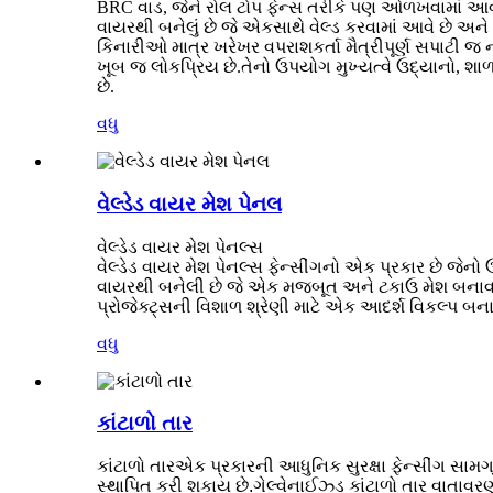
BRC વાડ, જેને રોલ ટોપ ફેન્સ તરીકે પણ ઓળખવામાં આવે છે
વાયરથી બનેલું છે જે એકસાથે વેલ્ડ કરવામાં આવે છે અને 
કિનારીઓ માત્ર ખરેખર વપરાશકર્તા મૈત્રીપૂર્ણ સપાટી જ નહ
ખૂબ જ લોકપ્રિય છે.તેનો ઉપયોગ મુખ્યત્વે ઉદ્યાનો, શ
છે.
વધુ
વેલ્ડેડ વાયર મેશ પેનલ
વેલ્ડેડ વાયર મેશ પેનલ્સ
વેલ્ડેડ વાયર મેશ પેનલ્સ ફેન્સીંગનો એક પ્રકાર છે જેનો
વાયરથી બનેલી છે જે એક મજબૂત અને ટકાઉ મેશ બનાવવા મ
પ્રોજેક્ટ્સની વિશાળ શ્રેણી માટે એક આદર્શ વિકલ્પ બનાવ
વધુ
કાંટાળો તાર
કાંટાળો તાર
એક પ્રકારની આધુનિક સુરક્ષા ફેન્સીંગ સામગ્
સ્થાપિત કરી શકાય છે.ગેલ્વેનાઈઝ્ડ કાંટાળો તાર વાતાવર