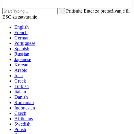
Pritisnite Enter za pretraživanje ili
ESC za zatvaranje
English
French
German
Portuguese
Spanish
Russian
Japanese
Korean
Arabic
Irish
Greek
Turkish
Italian
Danish
Romanian
Indonesian
Czech
Afrikaans
Swedish
Polish