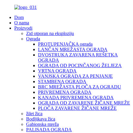
Dom
O nama
Proizvodi
Zid otporan na eksploziju
Ograda
PROTUPENJAČKA ograda
LANČAN MREŽASTA OGRADA
DVOSTRUKA ZAVARENA REŠETKA
OGRADA
OGRADA OD POCINČANOG ŽELJEZA
VRTNA OGRADA
VANJSKA OGRADA ZA PENJANJE
STAMBENA OGRADA
BRC MREŽASTA PLOČA ZA OGRADU
PRIVREMENA OGRADA
KANADA PRIVREMENA OGRADA
OGRADA OD ZAVARENE ŽIČANE MREŽE
PLOČA ZAVARENE ŽIČANE MREŽE
žilet žica
Bodljikava žica
Gabionska mreža
PALISADA OGRADA