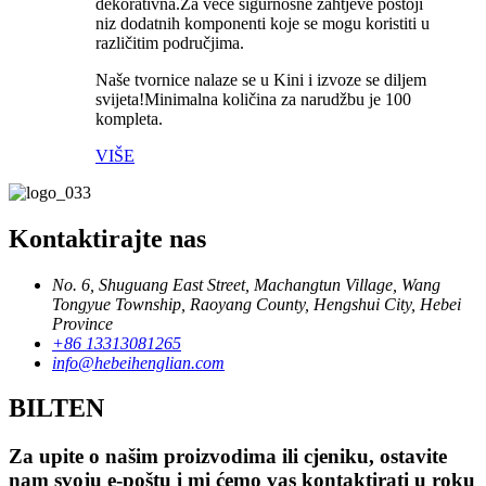
dekorativna.Za veće sigurnosne zahtjeve postoji
niz dodatnih komponenti koje se mogu koristiti u
različitim područjima.
Naše tvornice nalaze se u Kini i izvoze se diljem
svijeta!Minimalna količina za narudžbu je 100
kompleta.
VIŠE
Kontaktirajte nas
No. 6, Shuguang East Street, Machangtun Village, Wang
Tongyue Township, Raoyang County, Hengshui City, Hebei
Province
+86 13313081265
info@hebeihenglian.com
BILTEN
Za upite o našim proizvodima ili cjeniku, ostavite
nam svoju e-poštu i mi ćemo vas kontaktirati u roku