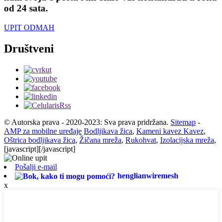
od 24 sata.
UPIT ODMAH
Društveni
© Autorska prava - 2020-2023: Sva prava pridržana.
Sitemap
-
AMP za mobilne uređaje
Bodljikava žica
,
Kameni kavez Kavez
,
Oštrica bodljikava žica
,
Žičana mreža
,
Rukohvat
,
Izolacijska mreža
,
[javascript]
[/javascript]
Pošalji e-mail
henglianwiremesh
x