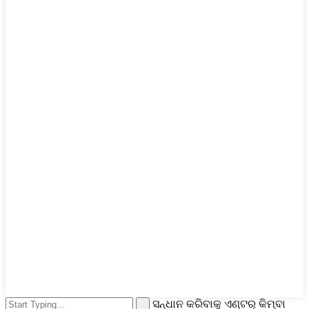
ସନ୍ଧାନ କରିବାକୁ ଏଣ୍ଟର୍ କିମ୍ବା