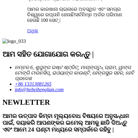
ଆମର କାରଖାନା ଚାଇନାରେ ଅବସ୍ଥିତ ଏବଂ ସମଗ୍ର
ବିଶ୍ୱରେ ରପ୍ତାନି ହେଉଛି!ସର୍ବନିମ୍ନ ଅର୍ଡର ପରିମାଣ
ହେଉଛି 100 ସେଟ୍ |
ଅଧିକ
ଆମ ସହିତ ଯୋଗାଯୋଗ କରନ୍ତୁ |
ନମ୍ବର 6, ଶୁଗୁଙ୍ଗ ଇଷ୍ଟ ଷ୍ଟ୍ରିଟ୍, ମାଚାଙ୍ଗଟୁନ୍ ଗ୍ରାମ, ୱାଙ୍ଗ
ଟୋଙ୍ଗି ଟାଉନସିପ୍, ରାଓୟାଙ୍ଗ କାଉଣ୍ଟି, ହେଙ୍ଗସୁଇ ସହର, ହେବି
ପ୍ରଦେଶ
+86 13313081265
info@hebeihenglian.com
NEWLETTER
ଆମର ଉତ୍ପାଦ କିମ୍ବା ମୂଲ୍ୟବୋଧ ବିଷୟରେ ଅନୁସନ୍ଧାନ
ପାଇଁ, ଦୟାକରି ଆପଣଙ୍କର ଇମେଲ୍ ଆମକୁ ଛାଡି ଦିଅନ୍ତୁ
ଏବଂ ଆମେ 24 ଘଣ୍ଟା ମଧ୍ୟରେ ସମ୍ପର୍କରେ ରହିବୁ |