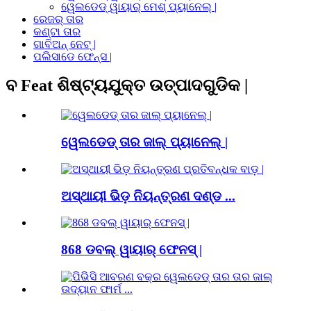
ୱେଲଡେଡ୍ ୱାୟାର୍ ମେଶ୍ ପ୍ୟାନେଲ୍ |
ରେଜର୍ ତାର
କଣ୍ଟା ତାର
ଗାବିଅନ୍ ନେଟ୍ |
ପଲିସାଡେ ଫେନ୍ସ |
ବ Feat ଶିଷ୍ଟ୍ୟଯୁକ୍ତ ଉତ୍ପାଦଗୁଡିକ |
ୱେଲଡେଡ୍ ତାର ଜାଲ୍ ପ୍ୟାନେଲ୍ |
ଅସ୍ଥାୟୀ ଭିଡ଼ ନିୟନ୍ତ୍ରଣ ଦଣ୍ଡ ...
868 ଡବଲ୍ ୱାୟାର୍ ଫେନସ୍ |