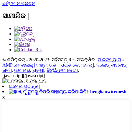
ବର୍ତ୍ତମାନ ପ୍ରଶ୍ନ
ସାମାଜିକ |
© କପିରାଇଟ୍ - 2020-2023: ସର୍ବସତ୍ତ୍ Res ସଂରକ୍ଷିତ |
ସାଇଟମ୍ୟାପ୍
-
AMP ମୋବାଇଲ୍ |
କଣ୍ଟା ତାର |
,
ପଥର କେଜ୍ କେଜ୍ |
,
ବ୍ଲେଡ୍ ବାରବାଡ୍
ତାର |
,
ତାର ତାର
,
ରାକ୍ଷୀ
,
ବିଚ୍ଛିନ୍ନତା ନେଟ |
,
[javascript]
[/javascript]
ଇମେଲ୍ ପଠାନ୍ତୁ |
henglianwiremesh
x