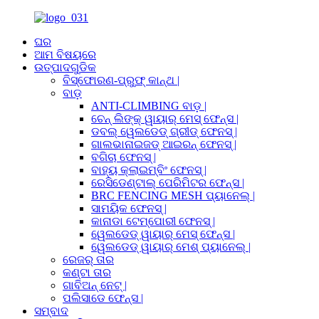
ଘର
ଆମ ବିଷୟରେ
ଉତ୍ପାଦଗୁଡିକ
ବିସ୍ଫୋରଣ-ପ୍ରୁଫ୍ କାନ୍ଥ |
ବାଡ଼
ANTI-CLIMBING ବାଡ଼ |
ଚେନ୍ ଲିଙ୍କ୍ ୱାୟାର୍ ମେସ୍ ଫେନ୍ସ |
ଡବଲ୍ ୱେଲଡେଡ୍ ଗ୍ରୀଡ୍ ଫେନସ୍ |
ଗାଲଭାନାଇଜଡ୍ ଆଇରନ୍ ଫେନସ୍ |
ବଗିଚା ଫେନସ୍ |
ବାହ୍ୟ କ୍ଲାଇମ୍ବିଂ ଫେନସ୍ |
ରେସିଡେଣ୍ଟାଲ୍ ପେରିମିଟର ଫେନ୍ସ |
BRC FENCING MESH ପ୍ୟାନେଲ୍ |
ସାମୟିକ ଫେନସ୍ |
କାନାଡା ଟେମ୍ପୋରୀ ଫେନସ୍ |
ୱେଲଡେଡ୍ ୱାୟାର୍ ମେସ୍ ଫେନ୍ସ |
ୱେଲଡେଡ୍ ୱାୟାର୍ ମେଶ୍ ପ୍ୟାନେଲ୍ |
ରେଜର୍ ତାର
କଣ୍ଟା ତାର
ଗାବିଅନ୍ ନେଟ୍ |
ପଲିସାଡେ ଫେନ୍ସ |
ସମ୍ବାଦ