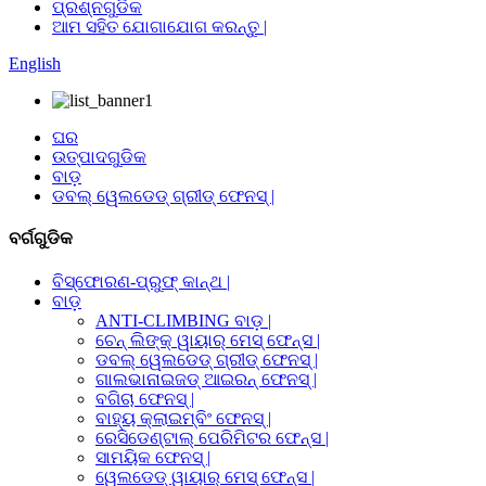
ପ୍ରଶ୍ନଗୁଡିକ
ଆମ ସହିତ ଯୋଗାଯୋଗ କରନ୍ତୁ |
English
ଘର
ଉତ୍ପାଦଗୁଡିକ
ବାଡ଼
ଡବଲ୍ ୱେଲଡେଡ୍ ଗ୍ରୀଡ୍ ଫେନସ୍ |
ବର୍ଗଗୁଡିକ
ବିସ୍ଫୋରଣ-ପ୍ରୁଫ୍ କାନ୍ଥ |
ବାଡ଼
ANTI-CLIMBING ବାଡ଼ |
ଚେନ୍ ଲିଙ୍କ୍ ୱାୟାର୍ ମେସ୍ ଫେନ୍ସ |
ଡବଲ୍ ୱେଲଡେଡ୍ ଗ୍ରୀଡ୍ ଫେନସ୍ |
ଗାଲଭାନାଇଜଡ୍ ଆଇରନ୍ ଫେନସ୍ |
ବଗିଚା ଫେନସ୍ |
ବାହ୍ୟ କ୍ଲାଇମ୍ବିଂ ଫେନସ୍ |
ରେସିଡେଣ୍ଟାଲ୍ ପେରିମିଟର ଫେନ୍ସ |
ସାମୟିକ ଫେନସ୍ |
ୱେଲଡେଡ୍ ୱାୟାର୍ ମେସ୍ ଫେନ୍ସ |