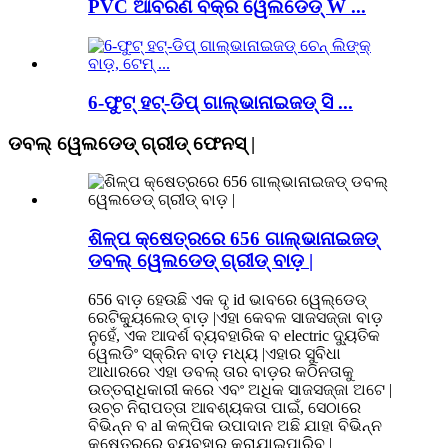
PVC ଆବରଣ ବକ୍ର ୱେଲଡେଡ୍ W ...
6-ଫୁଟ୍ ହଟ୍-ଡିପ୍ ଗାଲ୍ଭାନାଇଜଡ୍ ସି ...
ଡବଲ୍ ୱେଲଡେଡ୍ ଗ୍ରୀଡ୍ ଫେନସ୍ |
ଶିଳ୍ପ କ୍ଷେତ୍ରରେ 656 ଗାଲ୍ଭାନାଇଜଡ୍
ଡବଲ୍ ୱେଲଡେଡ୍ ଗ୍ରୀଡ୍ ବାଡ଼ |
656 ବାଡ଼ ହେଉଛି ଏକ ଦୃ id ଭାବରେ ୱେଲ୍ଡେଡ୍
ରେଟିକ୍ୟୁଲେଡ୍ ବାଡ଼ |ଏହା କେବଳ ସାଜସଜ୍ଜା ବାଡ଼
ନୁହେଁ, ଏକ ଆଦର୍ଶ ବ୍ୟବହାରିକ ବ electric ଦ୍ୟୁତିକ
ୱେଲଡିଂ ସ୍କ୍ରିନ ବାଡ଼ ମଧ୍ୟ |ଏହାର ସୁବିଧା
ଆଧାରରେ ଏହା ଡବଲ୍ ତାର ବାଡ଼ର କଠିନତାକୁ
ଉତ୍ତରାଧିକାରୀ କରେ ଏବଂ ଅଧିକ ସାଜସଜ୍ଜା ଅଟେ |
ଉଚ୍ଚ ନିରାପତ୍ତା ଆବଶ୍ୟକତା ପାଇଁ, ସେଠାରେ
ବିଭିନ୍ନ ବ al କଳ୍ପିକ ଉପାଦାନ ଅଛି ଯାହା ବିଭିନ୍ନ
କ୍ଷେତ୍ରରେ ବ୍ୟବହାର କରାଯାଇପାରିବ |