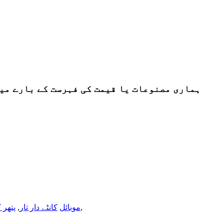
ہماری مصنوعات یا قیمت کی فہرست کے بارے میں پوچھ گچھ کے لئ
,
AMP موبائل
کانٹے دار تار
,
پتھر 