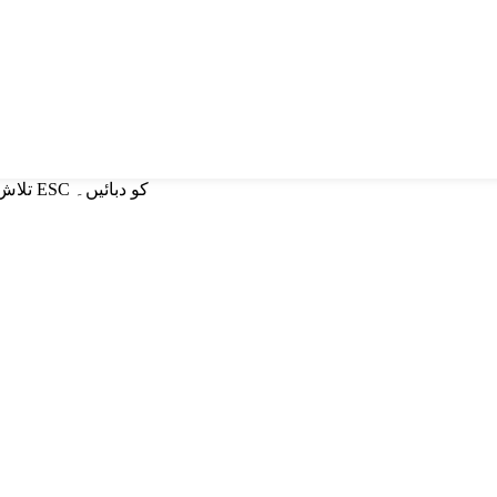
تلاش کرنے کے لیے انٹر یا بند کرنے کے لیے ESC کو دبائیں۔