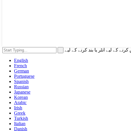
English
French
German
Portuguese
Spanish
Russian
Japanese
Korean
Arabic
Irish
Greek
Turkish
Italian
Danish