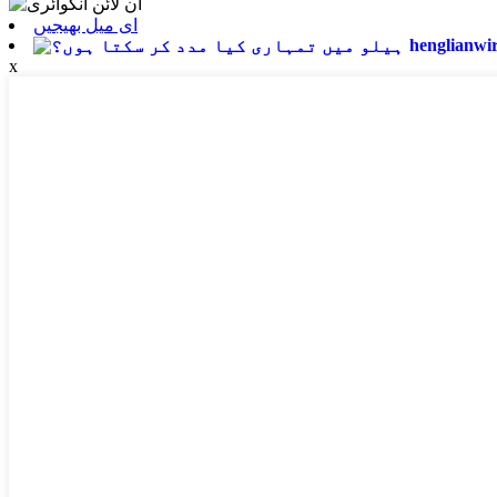
ای میل بھیجیں
henglianwi
x