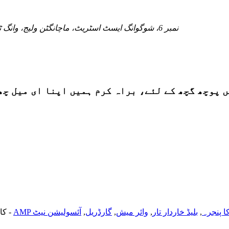
نمبر 6، شوگوانگ ایسٹ اسٹریٹ، ماچانگٹن ولیج، وانگ ٹونگیو ٹاؤن شپ، راؤیانگ کاؤنٹی، ہینگشوئی شہر، ہیبی صوبہ
ے، براہ کرم ہمیں اپنا ای میل چھوڑ دیں اور ہم 24 گھنٹوں کے اندر 
کا پنجرہ
,
بلیڈ خاردار تار
,
وائر میش
,
گارڈریل
,
آئسولیشن نیٹ
-
© کاپی ر