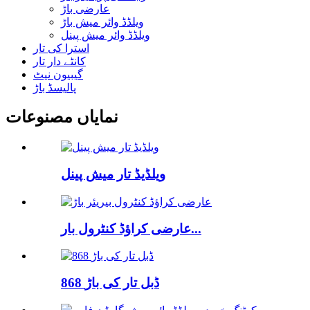
عارضی باڑ
ویلڈڈ وائر میش باڑ
ویلڈڈ وائر میش پینل
استرا کی تار
کانٹے دار تار
گیبیون نیٹ
پالیسڈ باڑ
نمایاں مصنوعات
ویلڈیڈ تار میش پینل
عارضی کراؤڈ کنٹرول بار...
868 ڈبل تار کی باڑ