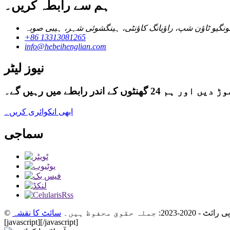
ہم سے رابطہ کریں۔
+86 13313081265
info@hebeihenglian.com
نیوز لیٹر
رابطے میں رہیں گے۔
ابھی انکوائری کریں۔
سماجی
ائٹ - 2020-2023: جملہ حقوق محفوظ ہیں۔
سائٹ کا نقشہ
[javascript]
[/javascript]