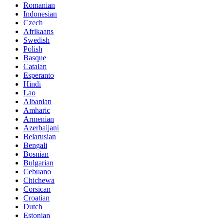
Romanian
Indonesian
Czech
Afrikaans
Swedish
Polish
Basque
Catalan
Esperanto
Hindi
Lao
Albanian
Amharic
Armenian
Azerbaijani
Belarusian
Bengali
Bosnian
Bulgarian
Cebuano
Chichewa
Corsican
Croatian
Dutch
Estonian