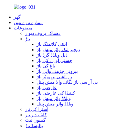
گھر
ہمارے بارے میں
مصنوعات
دھماکہ پروف دیوار
باڑ
اینٹی کلائمنگ باڑ
زنجیر لنک وائر میش باڑ
ڈبل ویلڈڈ گرڈ باڑ
جستی لوہے کی باڑ
باغ کی باڑ
بیرونی چڑھنے والی باڑ
رہائشی پریمیٹر باڑ
بی آر سی باڑ لگانے والا میش پینل
عارضی باڑ
کینیڈا کی عارضی باڑ
ویلڈڈ وائر میش باڑ
ویلڈڈ وائر میش پینل
استرا کی تار
کانٹے دار تار
گیبیون نیٹ
پالیسڈ باڑ