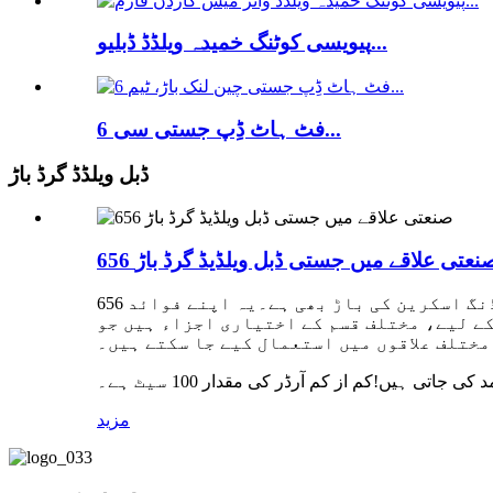
پیویسی کوٹنگ خمیدہ ویلڈڈ ڈبلیو...
6 فٹ ہاٹ ڈِپ جستی سی...
ڈبل ویلڈڈ گرڈ باڑ
65 صنعتی علاقے میں جستی ڈبل ویلڈیڈ گرڈ باڑ
656 باڑ ایک سختی سے ویلڈیڈ جالی دار باڑ ہے۔یہ نہ صرف ایک آرائشی باڑ ہے، بلکہ ایک مثالی عملی برقی ویلڈنگ اسکرین کی باڑ بھی ہے۔یہ اپنے فوائد
کے لیے، مختلف قسم کے اختیاری اجزاء ہیں جو
مختلف علاقوں میں استعمال کیے جا سکتے ہیں۔
اتی ہیں!کم از کم آرڈر کی مقدار 100 سیٹ ہے۔
مزید