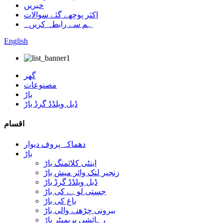
خبریں
اکثر پوچھے گئے سوالات
ہم سے رابطہ کریں۔
English
گھر
مصنوعات
باڑ
ڈبل ویلڈڈ گرڈ باڑ
اقسام
دھماکہ پروف دیوار
باڑ
اینٹی کلائمنگ باڑ
زنجیر لنک وائر میش باڑ
ڈبل ویلڈڈ گرڈ باڑ
جستی لوہے کی باڑ
باغ کی باڑ
بیرونی چڑھنے والی باڑ
رہائشی پریمیٹر باڑ