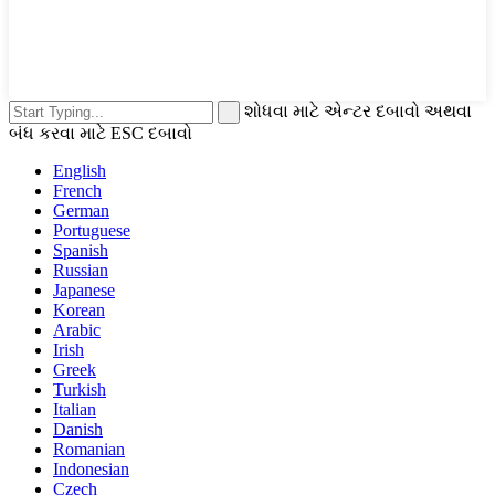
શોધવા માટે એન્ટર દબાવો અથવા
બંધ કરવા માટે ESC દબાવો
English
French
German
Portuguese
Spanish
Russian
Japanese
Korean
Arabic
Irish
Greek
Turkish
Italian
Danish
Romanian
Indonesian
Czech