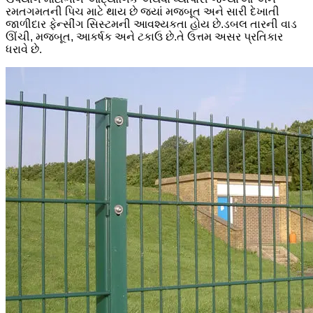
રમતગમતની પિચ માટે થાય છે જ્યાં મજબૂત અને સારી દેખાતી
જાળીદાર ફેન્સીંગ સિસ્ટમની આવશ્યકતા હોય છે.ડબલ તારની વાડ
ઊંચી, મજબૂત, આકર્ષક અને ટકાઉ છે.તે ઉત્તમ અસર પ્રતિકાર
ધરાવે છે.