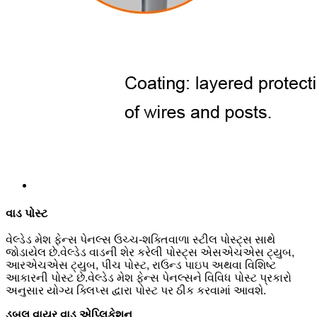
વાડ પોસ્ટ
વેલ્ડેડ મેશ ફેન્સ પેનલ્સ ઉચ્ચ-શક્તિવાળા સ્ટીલ પોસ્ટ્સ સાથે
જોડાયેલ છે.વેલ્ડેડ વાડની શેર કરેલી પોસ્ટ્સ એસએચએસ ટ્યુબ,
આરએચએસ ટ્યુબ, પીચ પોસ્ટ, રાઉન્ડ પાઇપ અથવા વિશિષ્ટ
આકારની પોસ્ટ છે.વેલ્ડેડ મેશ ફેન્સ પેનલ્સને વિવિધ પોસ્ટ પ્રકારો
અનુસાર યોગ્ય ક્લિપ્સ દ્વારા પોસ્ટ પર ઠીક કરવામાં આવશે.
ડબલ વાયર વાડ એપ્લિકેશન