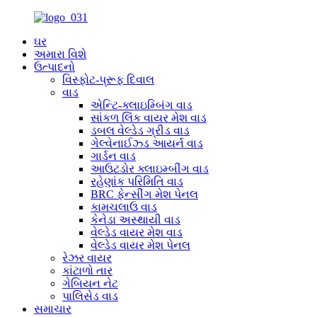
ઘર
અમારા વિશે
ઉત્પાદનો
વિસ્ફોટ-પ્રૂફ દિવાલ
વાડ
એન્ટિ-ક્લાઇમ્બિંગ વાડ
સાંકળ લિંક વાયર મેશ વાડ
ડબલ વેલ્ડેડ ગ્રીડ વાડ
ગેલ્વેનાઈઝ્ડ આયર્ન વાડ
ગાર્ડન વાડ
આઉટડોર ક્લાઇમ્બીંગ વાડ
રહેણાંક પરિમિતિ વાડ
BRC ફેન્સીંગ મેશ પેનલ
કામચલાઉ વાડ
કેનેડા અસ્થાયી વાડ
વેલ્ડેડ વાયર મેશ વાડ
વેલ્ડેડ વાયર મેશ પેનલ
રેઝર વાયર
કાંટાળો તાર
ગેબિયન નેટ
પાલિસેડ વાડ
સમાચાર