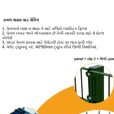
ડબલ વાયર વાડ પેકિંગ
1. પેનલનો નાશ ન થાય તે માટે તળિયે પ્લાસ્ટિક ફિલ્મ
2. પેનલ નક્કર અને એકસમાન છે તેની ખાતરી કરવા માટે 4 મેટલ
કોર્નર્સ
3. અંડર પેનલ રાખવા માટે પેલેટની ટોચ પર લાકડાની પ્લેટ
4. પેલેટ ટ્યુબનું કદ: 40*80mm ટ્યુબ નીચે ઊભી સ્થિતિમાં.