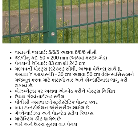
વાયરની જાડાઈ: 5/6/5 અથવા 6/8/6 મીમી
જાળીનું કદ: 50 × 200 mm (અથવા કસ્ટમ-મેડ)
પેનલની ઊંચાઈ: 83 cm થી 243 cm
મધ્યવર્તી પોસ્ટ્સ (સ્ટેક્સ) સીધી, અથવા વેલેન્સ સાથે (L ​​
અથવા Y આકારની) - 30 cm અથવા 50 cm વેલેન્સ.સિસ્ટમને
મજબૂત કરવા માટે કાંટાળો તાર અને કોન્સર્ટિનાસ લાગુ કરી
શકાય છે.
બેઝપ્લેટ્સ પર અથવા એમ્બેડ કરીને પોસ્ટ્સ નિશ્ચિત
ઉચ્ચ ગેલ્વેનાઈઝ્ડ સ્ટીલ
પીવીસી અથવા ઇલેક્ટ્રોસ્ટેટિક પેઇન્ટ કવર
બધા ઇન્સ્ટોલેશન એસેસરીઝ શામેલ છે
ગેલ્વેનાઈઝ્ડ અને પેઇન્ટેડ સ્ટીલ ક્લિપ્સ
માઉન્ટિંગ કીટ શામેલ છે
ભારે અને ઉચ્ચ સુરક્ષા વાડ પેનલ