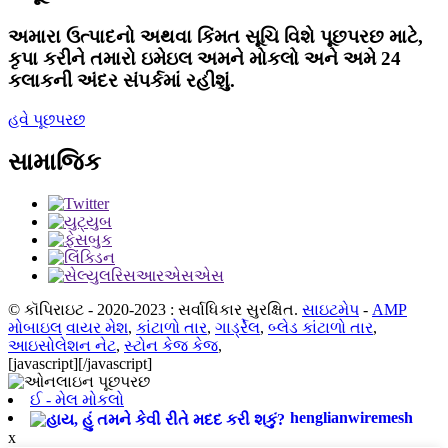
અમારા ઉત્પાદનો અથવા કિંમત સૂચિ વિશે પૂછપરછ માટે,
કૃપા કરીને તમારો ઇમેઇલ અમને મોકલો અને અમે 24
કલાકની અંદર સંપર્કમાં રહીશું.
હવે પૂછપરછ
સામાજિક
© કૉપિરાઇટ - 2020-2023 : સર્વાધિકાર સુરક્ષિત.
સાઇટમેપ
-
AMP
મોબાઇલ
વાયર મેશ
,
કાંટાળો તાર
,
ગાર્ડ્રેલ
,
બ્લેડ કાંટાળો તાર
,
આઇસોલેશન નેટ
,
સ્ટોન કેજ કેજ
,
[javascript]
[/javascript]
ઈ - મેલ મોકલો
henglianwiremesh
x