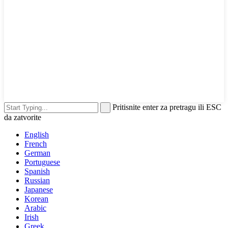
Pritisnite enter za pretragu ili ESC
da zatvorite
English
French
German
Portuguese
Spanish
Russian
Japanese
Korean
Arabic
Irish
Greek