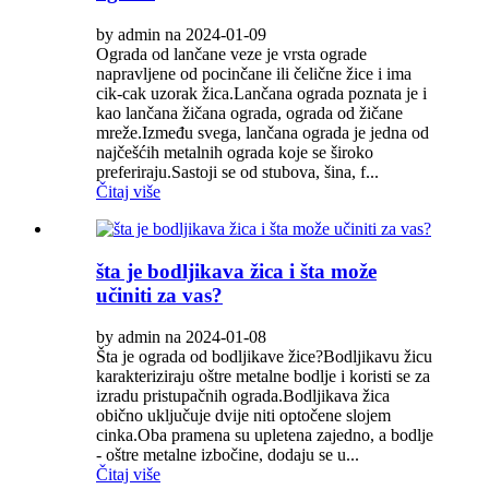
by admin na 2024-01-09
Ograda od lančane veze je vrsta ograde
napravljene od pocinčane ili čelične žice i ima
cik-cak uzorak žica.Lančana ograda poznata je i
kao lančana žičana ograda, ograda od žičane
mreže.Između svega, lančana ograda je jedna od
najčešćih metalnih ograda koje se široko
preferiraju.Sastoji se od stubova, šina, f...
Čitaj više
šta je bodljikava žica i šta može
učiniti za vas?
by admin na 2024-01-08
Šta je ograda od bodljikave žice?Bodljikavu žicu
karakteriziraju oštre metalne bodlje i koristi se za
izradu pristupačnih ograda.Bodljikava žica
obično uključuje dvije niti optočene slojem
cinka.Oba pramena su upletena zajedno, a bodlje
- oštre metalne izbočine, dodaju se u...
Čitaj više