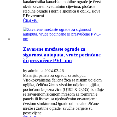
karakteristika kanadske mobilne ograde je čvrst
okvir zavaren kvadratnim cijevima, pločaste
stabilne ograde i gornja spojnica u obliku slova
P.Privremeni ...
Čitaj više
Zavarene mrežaste ograde za
sigurnost autoputa, vruće pocinčane
ili presvučene PVC-om
by admin na 2024-02-26
Materijal panela za ogradu za autoput:
Visokokvalitetna čelična žica sa niskim udjelom
ugljika, čelična žica s visokim udjelom ugljika,
pocinčana željezna žica (Q195 & Q235) Izrađuje
se zavarenom žičanom mrežom za formiranje
panela ili listova sa ujednačenim otvaranjem i
čvrstom strukturom.Ograde od metalne žičane
mreže i zaštitne ograde, zvučne barijere su
postavljene...