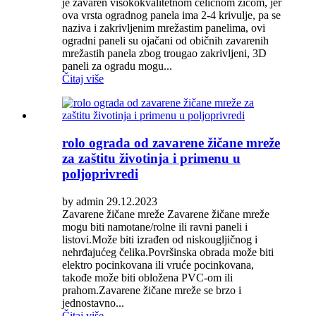
je zavaren visokokvalitetnom čeličnom žicom, jer
ova vrsta ogradnog panela ima 2-4 krivulje, pa se
naziva i zakrivljenim mrežastim panelima, ovi
ogradni paneli su ojačani od običnih zavarenih
mrežastih panela zbog trougao zakrivljeni, 3D
paneli za ogradu mogu...
Čitaj više
rolo ograda od zavarene žičane mreže
za zaštitu životinja i primenu u
poljoprivredi
by admin 29.12.2023
Zavarene žičane mreže Zavarene žičane mreže
mogu biti namotane/rolne ili ravni paneli i
listovi.Može biti izrađen od niskougljičnog i
nehrđajućeg čelika.Površinska obrada može biti
elektro pocinkovana ili vruće pocinkovana,
takođe može biti obložena PVC-om ili
prahom.Zavarene žičane mreže se brzo i
jednostavno...
Čitaj više