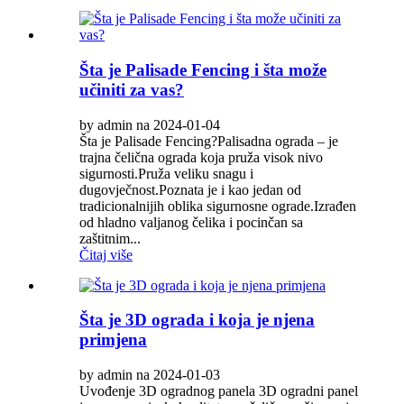
Šta je Palisade Fencing i šta može
učiniti za vas?
by admin na 2024-01-04
Šta je Palisade Fencing?Palisadna ograda – je
trajna čelična ograda koja pruža visok nivo
sigurnosti.Pruža veliku snagu i
dugovječnost.Poznata je i kao jedan od
tradicionalnijih oblika sigurnosne ograde.Izrađen
od hladno valjanog čelika i pocinčan sa
zaštitnim...
Čitaj više
Šta je 3D ograda i koja je njena
primjena
by admin na 2024-01-03
Uvođenje 3D ogradnog panela 3D ogradni panel