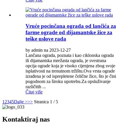
Vruće pocinčana ograda od lančića za
farme ograde od dijamantske žice za
teške uslove rada
by admin na 2023-12-27
Lančana ograda, poznata i kao ciklonska ograda
ili dijamantska mrežasta ograda, je svestrana
opcija ograde koja je visoko cijenjena zbog svoje
isplativosti na trenutnom tržištu.Ova vrsta ograde
izrađena je od isprepletene čelične žice, što je čini
pogodnom za široku upotrebu.Za opsluživanje
različitih ...
Čitaj više
1
2
3
4
5
Dalje >
>>
Stranica 1 / 5
Kontaktiraj nas