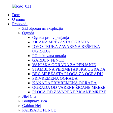
Dom
O nama
Proizvodi
Zid otporan na eksploziju
Ograda
Ograda protiv penjanja
ŽIČANA MREŽASTA OGRADA
DVOSTRUKA ZAVARENA REŠETKA
OGRADA
POcinkovana ograda
GARDEN FENCE
VANJSKA OGRADA ZA PENJANJE
STAMBENA PERIMETARSKA OGRADA
BRC MREŽASTA PLOČA ZA OGRADU
PRIVREMENA OGRADA
KANADA PRIVREMENA OGRADA
OGRADA OD VARENE ŽICANE MREZE
PLOČA OD ZAVARENE ŽIČANE MREŽE
žilet žica
Bodljikava žica
Gabion Net
PALISADE FENCE