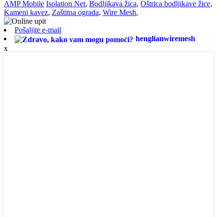
AMP Mobile
Isolation Net
,
Bodljikava žica
,
Oštrica bodljikave žice
,
Kameni kavez
,
Zaštitna ograda
,
Wire Mesh
,
Pošaljite e-mail
henglianwiremesh
x