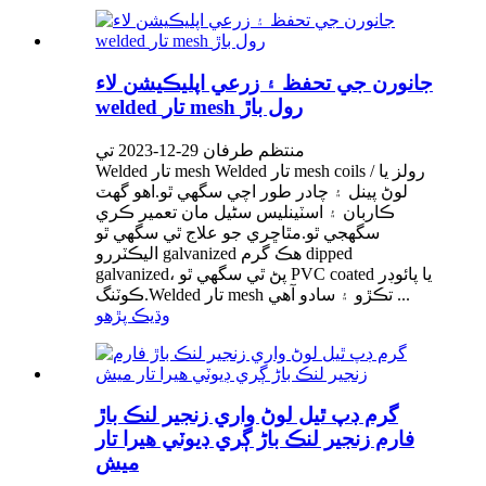
جانورن جي تحفظ ۽ زرعي اپليڪيشن لاء
welded تار mesh رول باڙ
منتظم طرفان 29-12-2023 تي
Welded تار mesh Welded تار mesh coils / رولز يا
لوڻ پينل ۽ چادر طور اچي سگهي ٿو.اهو گهٽ
ڪاربان ۽ اسٽينلیس سٹیل مان تعمير ڪري
سگهجي ٿو.مٿاڇري جو علاج ٿي سگهي ٿو
اليڪٽررو galvanized هڪ گرم dipped
galvanized، پڻ ٿي سگهي ٿو PVC coated يا پائوڊر
ڪوٽنگ.Welded تار mesh تڪڙو ۽ سادو آهي ...
وڌيڪ پڙهو
گرم ڊپ ٿيل لوڻ واري زنجير لنڪ باڙ
فارم زنجير لنڪ باڑ ڳري ڊيوٽي هيرا تار
ميش