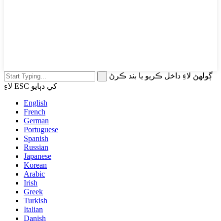
ڳولهڻ لاءِ داخل ڪريو يا بند ڪرڻ
لاءِ ESC کي دٻايو
English
French
German
Portuguese
Spanish
Russian
Japanese
Korean
Arabic
Irish
Greek
Turkish
Italian
Danish