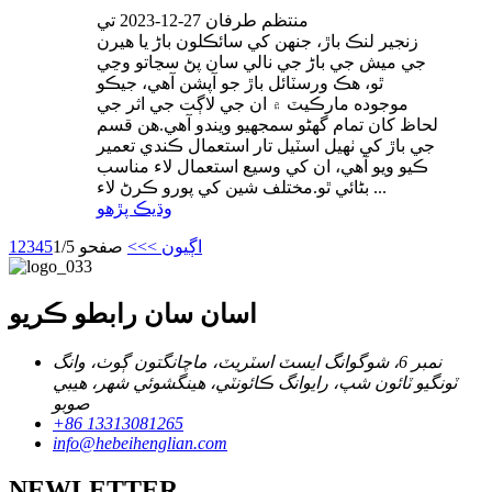
منتظم طرفان 27-12-2023 تي
زنجير لنڪ باڙ، جنهن کي سائڪلون باڑ يا هيرن
جي ميش جي باڑ جي نالي سان پڻ سڃاتو وڃي
ٿو، هڪ ورسٽائل باڙ جو آپشن آهي، جيڪو
موجوده مارڪيٽ ۾ ان جي لاڳت جي اثر جي
لحاظ کان تمام گهڻو سمجهيو ويندو آهي.هن قسم
جي باڙ کي ٺهيل اسٽيل تار استعمال ڪندي تعمير
ڪيو ويو آهي، ان کي وسيع استعمال لاء مناسب
بڻائي ٿو.مختلف شين کي پورو ڪرڻ لاء ...
وڌيڪ پڙهو
اڳيون >
>>
صفحو 1/5
5
4
3
2
1
اسان سان رابطو ڪريو
نمبر 6، شوگوانگ ايسٽ اسٽريٽ، ماچانگتون ڳوٺ، وانگ
ٽونگيو ٽائون شپ، رايوانگ ڪائونٽي، هينگشوئي شهر، هيبي
صوبو
+86 13313081265
info@hebeihenglian.com
NEWLETTER