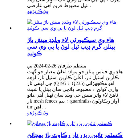
ٿيل مضبوط فريم آهي.عارضي...
وڌيڪ پڙهو
هاء وي سيڪيورٽي لاء ويلڊڊ ميش باڑ
پينلز، گرم ڊيپ ٿيل لوڻ يا پي وي سي
ڪوٽيڊ
منتظم طرفان 26-02-2024 تي
هاءِ وي فينس پينلز جو مواد: اعليٰ معيار جو گهٽ
ڪاربن اسٽيل تار، اعليٰ ڪاربن اسٽيل تار، لوهه
جي لوهي تار (Q195 ۽ Q235) اهو هڪجهڙائي
واري کولڻ ۽ مضبوط ڍانچي سان پينل يا شيٽ
ٺاهڻ لاءِ وائر ميش جي ويلڊ سان ٺهيل آهي.ڌاتو
تار mesh fences ۽ بيم guardrails، آواز رڪاوٽون
thr آهن ...
وڌيڪ پڙهو
ڪسٽمر تائين ريزر تار رڪاوٽ باڑ پهچائڻ