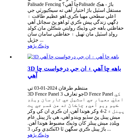
Palisade Fencing ڇا آهي؟Palisade باڙ - هڪ
مستقل اسٽيل باڙ اختيار آهي ته سيڪيورٽي جي
اعلي سطحي مهيا ڪري.اهو عظيم طاقت ۽
ڊگهي زندگي پيش ڪري ٿو.اهو پڻ سڃاتل آهي
حفاظتي باهه جي وڌيڪ روايتي شڪلن مان.کولڊ
رولڊ اسٽيل مان ٺهيل ۽ حفاظتي سامان سان
جڙيل ...
وڌيڪ پڙهو
3D باهه ڇا آهي ۽ ان جي درخواست ڇا
آهي
منتظم طرفان 2024-01-03 تي
3D Fence Panel جو تعارف 3D Fence Panel کي
اعليٰ معيار جي اسٽيل جي تار سان ويلڊ
ڪيو ويو آهي، ڇاڪاڻ ته هن قسم جي ڀت
پينل ۾ 2-4 وکر هوندا آهن، ان ڪري ان کي وکر
ميش پينل پڻ سڏيو ويندو آهي، هي باڙ پينل عام
ويلڊڊ ميش پينلز کان وڌيڪ مضبوط هوندا آهن.
ٽڪنڊي وکر، 3D باڙ پينل ڪري سگهن ٿا ...
وڌيڪ پڙهو