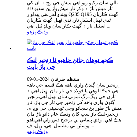
نالي سان رکيو ويو آهي ميش جي وچ ۾. ان کي
3D تار ميش باڑ ۽ وکر تار ميش باڑ پڻ سڏيو
ويندو آهي.هي پيداوار Q235 Q195 گهٽ ڪاربان
ٿڌي ٺهيل اسٽيل تار، ٿڌي ٺهيل گهٽ ڪاربان
اسٽيل تار ۽ گهٽ ڪار سان ويلڊ ٿيل آهي ...
وڌيڪ پڙهو
ڪجھ توھان ڄاڻڻ چاھيو ٿا زنجير لنڪ
جي باڑ بابت
منتظم طرفان 2024-01-09
زنجير سان ڳنڍڻ واري باهه هڪ قسم جي باهه
آهي جيڪا لوهي يا فولاد جي تار مان ٺهيل آهي ۽
تارن جي زيگ-زگ نموني سان ٺهيل آهي.زنجير
ڳنڍڻ واري باهه کي زنجير جي تار جي باڑ، تار
ميش باڑ طور پڻ سڃاتو وڃي ٿو.سڀني جي وچ ۾،
زنجير-لنڪ باڑ سڀ کان وڌيڪ عام ڌاتو باڑ مان
هڪ آهي، وڏي پيماني تي ترجيح ڏني وئي آهي.اهو
پوسٽن تي مشتمل آهي، ريل، ف ...
وڌيڪ پڙهو