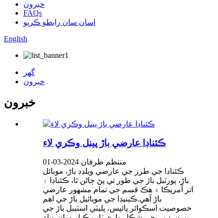
خبرون
FAQs
اسان سان رابطو ڪريو
English
گهر
خبرون
خبرون
ڪئناڊا عارضي باڙ پينل وڪري لاء
منتظم طرفان 2024-03-01
ڪئناڊا جي طرز جي عارضي ويلڊڊ باڑ، موبائل
باڑ، پورٽبل باڙ جي طور تي پڻ ڄاڻن ٿا، ڪئناڊا ۽
اتر آمريڪا ۾ هڪ قسم جي تمام مشهور عارضي
باڑ آهي.ڪينيڊا جي موبائيل باڑ جي اهم
خصوصيت اسڪوائر پائپس، پليٽي اسٽيبل باڙ جي
پيرن ۽ پي جي شڪل واري ٽاپ ڪپلر سان ويلڊ