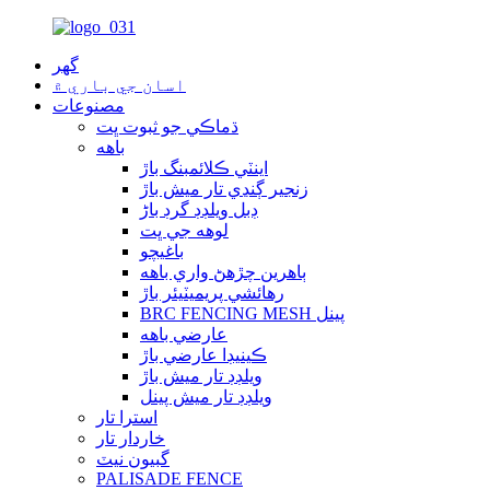
گهر
اسان جي باري ۾
مصنوعات
ڌماڪي جو ثبوت ڀت
باهه
اينٽي ڪلائمبنگ باڙ
زنجير ڳنڍي تار ميش باڙ
ڊبل ويلڊڊ گرڊ باڑ
لوهه جي ڀت
باغيچو
ٻاهرين چڙهڻ واري باهه
رهائشي پريميٽيئر باڙ
BRC FENCING MESH پينل
عارضي باهه
ڪينيڊا عارضي باڙ
ويلڊڊ تار ميش باڙ
ويلڊڊ تار ميش پينل
استرا تار
خاردار تار
گبيون نيٽ
PALISADE FENCE