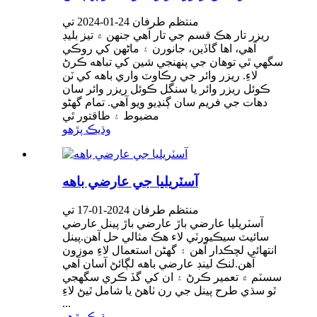
منتظم طرفان 24-01-2024 تي
ريزر تار هڪ قسم جي تار آهي جنهن ۾ تيز بليڊ
آهي، اها گاڏين، جانورن ۽ ماڻهن کي روڪي
سگهي ٿي توهان جي پنهنجي شين کي تباهه ڪرڻ
لاءِ. ريزر وائر جي رڪاوٽ واري باهه کي ٽن
ڪوئل ريزر وائر يا سنگل ڪوئل ريزر وائر سان
دھات جي فريم سان ڳنڍيو ويو آهي. تمام گهڻو
مضبوط ۽ طاقتور ٿي
وڌيڪ پڙهو
آسٽريليا جي عارضي باهه
منتظم طرفان 2024-01-17 تي
آسٽريليا عارضي باڙ عارضي باڙ پينل عارضي
سائيٽ سيڪيورٽي لاء هڪ مثالي حل آهن.پينل
انتهائي لچڪدار آهن ۽ گهڻن استعمال لاءِ موزون
آهن.لنڪ لينڊ عارضي باهه لڳائڻ آسان آهي
سسٽم ۾ تعمير ڪرڻ ۽ ان کي گڏ ڪري سگهجي
ٿو سڌي طرح پينل جي رن ٺاهڻ يا شامل ٿيڻ لاءِ
...
وڌيڪ پڙهو