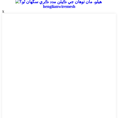
henglianwiremesh
x