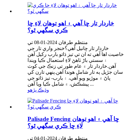
خاردار تار ڇا آهي ۽ اهو توهان لاءِ ڇا
ڪري سگهي ٿو؟
منتظم طرفان 2024-01-08 تي
خاردار تار ڇانيل آهي؟خنجر واري تار جي
خاصيت اها آهي ته ان تي تيز ڌاتو بارب رکيل آهن
۽ سستي باڑ ٺاهڻ لاءِ استعمال ڪيا ويندا
آهن.خاردار تار ۾ عام طور تي زنڪ جي کوٽ
سان جڙيل ٻه تار شامل هوندا آهن.ٻنهي تارن کي
پاڻ ۾ موڙيو ويو آهي، ۽ بارب- تيز ڌاتو جي
پيشڪش، ۾ شامل ڪيا ويا آهن ...
وڌيڪ پڙهو
Palisade Fencing ڇا آهي ۽ اهو توهان
لاءِ ڇا ڪري سگهي ٿو؟
منتظم طرفان 2024-01-04 تي