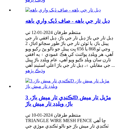
ڊبل تار جي باهه - صاف ڏيک واري باهه
منتظم طرفان 2024-01-12 تي
ڊبل تار جي باڑ ڊبل تار جي باڑ، ڊبل افقي تار جي
باڑ، 2d پينل باڙ، يا ٽوئن تار جي باڑ طور سڃاتو
وڃي ٿو.868 يا 656 ڀت پينل جو نالو پڻ رکيو ويو
آهي، هر ويلڊڊ پوائنٽ کي هڪ عمودي ۽ ٻه افقي
تارن سان ويلڊ ڪيو ويو آهي، عام ويلڊڊ باڑ پينل
جي مقابلي ۾، ڊبل تار جي باڙ اعلي اسٽينڊ آهي ...
وڌيڪ پڙهو
ٽڪنڊي تار ميش باڙ، 3D مڙيل تار ميش
باڙ، ويلڊڊ تار ميش باڙ
منتظم طرفان 2024-01-10 تي
TRIANGLE WIRE MESH FENCE ڇا آهي
ٽڪنڊي تار ميش باڙ جو نالو ٽڪنڊي موڙي جي