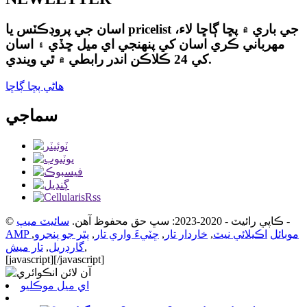
اسان جي پروڊڪٽس يا pricelist جي باري ۾ پڇا ڳاڇا لاء،
مهرباني ڪري اسان کي پنهنجي اي ميل ڇڏي ۽ اسان
کي 24 ڪلاڪن اندر رابطي ۾ ٿي ويندي.
ھاڻي پڇا ڳاڇا
سماجي
-
© ڪاپي رائيٽ - 2020-2023: سڀ حق محفوظ آهن.
سائيٽ ميپ
AMP موبائل
اڪيلائي نيٽ
,
خاردار تار
,
ڇٽيءَ واري تار
,
پٿر جو پنجرو
,
,
گارڊريل
,
تار ميش
[javascript]
[/javascript]
اي ميل موڪليو