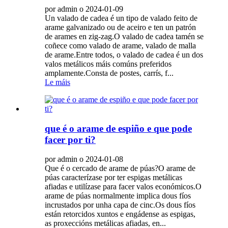
por admin o 2024-01-09
Un valado de cadea é un tipo de valado feito de
arame galvanizado ou de aceiro e ten un patrón
de arames en zig-zag.O valado de cadea tamén se
coñece como valado de arame, valado de malla
de arame.Entre todos, o valado de cadea é un dos
valos metálicos máis comúns preferidos
amplamente.Consta de postes, carrís, f...
Le máis
que é o arame de espiño e que pode
facer por ti?
por admin o 2024-01-08
Que é o cercado de arame de púas?O arame de
púas caracterízase por ter espigas metálicas
afiadas e utilízase para facer valos económicos.O
arame de púas normalmente implica dous fíos
incrustados por unha capa de cinc.Os dous fíos
están retorcidos xuntos e engádense as espigas,
as proxeccións metálicas afiadas, en...