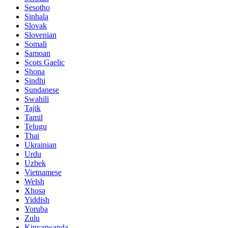
Sesotho
Sinhala
Slovak
Slovenian
Somali
Samoan
Scots Gaelic
Shona
Sindhi
Sundanese
Swahili
Tajik
Tamil
Telugu
Thai
Ukrainian
Urdu
Uzbek
Vietnamese
Welsh
Xhosa
Yiddish
Yoruba
Zulu
Kinyarwanda