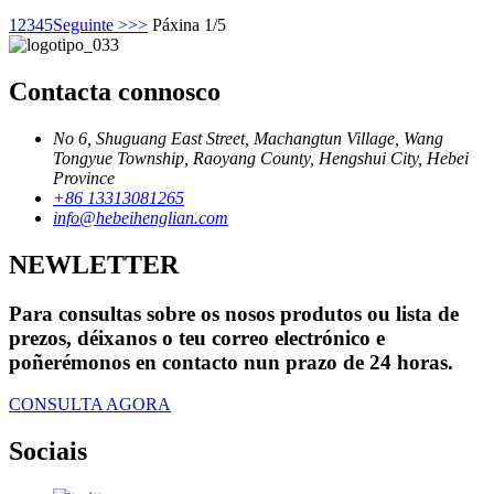
1
2
3
4
5
Seguinte >
>>
Páxina 1/5
Contacta connosco
No 6, Shuguang East Street, Machangtun Village, Wang
Tongyue Township, Raoyang County, Hengshui City, Hebei
Province
+86 13313081265
info@hebeihenglian.com
NEWLETTER
Para consultas sobre os nosos produtos ou lista de
prezos, déixanos o teu correo electrónico e
poñerémonos en contacto nun prazo de 24 horas.
CONSULTA AGORA
Sociais