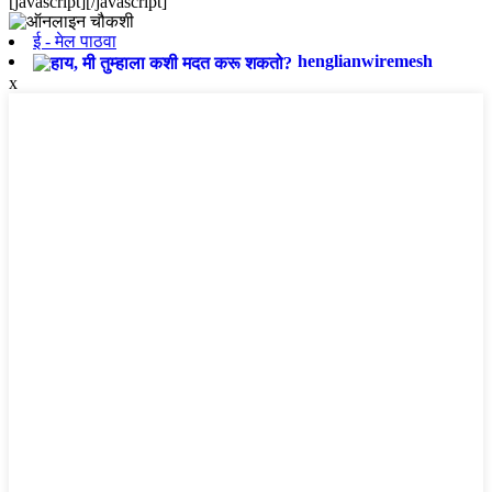
[javascript]
[/javascript]
ई - मेल पाठवा
henglianwiremesh
x