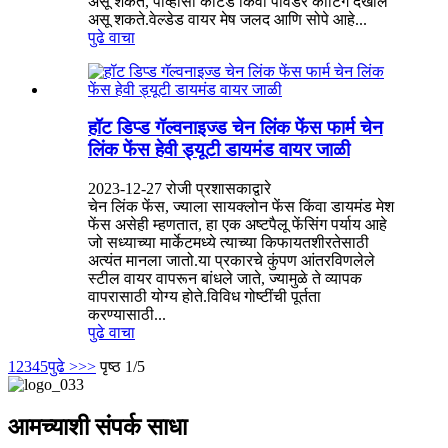
असू शकते, पीव्हीसी कोटेड किंवा पावडर कोटिंग देखील
असू शकते.वेल्डेड वायर मेष जलद आणि सोपे आहे...
पुढे वाचा
हॉट डिप्ड गॅल्वनाइज्ड चेन लिंक फेंस फार्म चेन
लिंक फेंस हेवी ड्यूटी डायमंड वायर जाळी
2023-12-27 रोजी प्रशासकाद्वारे
चेन लिंक फेंस, ज्याला सायक्लोन फेंस किंवा डायमंड मेश
फेंस असेही म्हणतात, हा एक अष्टपैलू फेंसिंग पर्याय आहे
जो सध्याच्या मार्केटमध्ये त्याच्या किफायतशीरतेसाठी
अत्यंत मानला जातो.या प्रकारचे कुंपण आंतरविणलेले
स्टील वायर वापरून बांधले जाते, ज्यामुळे ते व्यापक
वापरासाठी योग्य होते.विविध गोष्टींची पूर्तता
करण्यासाठी...
पुढे वाचा
1
2
3
4
5
पुढे >
>>
पृष्ठ 1/5
आमच्याशी संपर्क साधा