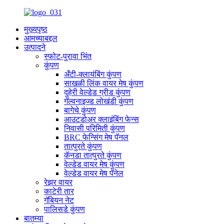
मुख्यपृष्ठ
आमच्याबद्दल
उत्पादने
स्फोट-पुरावा भिंत
कुंपण
अँटी-क्लायंबिंग कुंपण
साखळी लिंक वायर मेष कुंपण
दुहेरी वेल्डेड ग्रीड कुंपण
गॅल्वनाइज्ड लोखंडी कुंपण
बागेचे कुंपण
आउटडोअर क्लाइंबिंग फेन्स
निवासी परिमिती कुंपण
BRC फेन्सिंग मेष पॅनल
तात्पुरते कुंपण
कॅनडा तात्पुरते कुंपण
वेल्डेड वायर मेष कुंपण
वेल्डेड वायर मेष पॅनेल
रेझर वायर
काटेरी तार
गॅबियन नेट
पालिसडे कुंपण
बातम्या