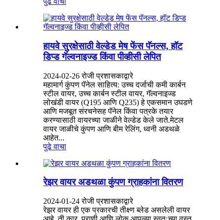
पुढे वाचा
हायवे सुरक्षेसाठी वेल्डेड मेष फेंस पॅनल्स, हॉट
डिप्ड गॅल्वनाइज्ड किंवा पीव्हीसी लेपित
2024-02-26 रोजी प्रशासकाद्वारे
महामार्ग कुंपण पॅनेल साहित्य: उच्च दर्जाची कमी कार्बन
स्टील वायर, उच्च कार्बन स्टील वायर, गॅल्वनाइज्ड
लोखंडी वायर (Q195 आणि Q235) हे एकसमान उघडणे
आणि मजबूत संरचनेसह पॅनेल किंवा पत्रके तयार
करण्यासाठी वायरच्या जाळीने वेल्डेड केले जाते.मेटल
वायर जाळीचे कुंपण आणि बीम रेलिंग, ध्वनी अडथळे
आहेत...
पुढे वाचा
रेझर वायर अडथळा कुंपण ग्राहकांना वितरण
2024-01-24 रोजी प्रशासकाद्वारे
रेझर वायर ही एक प्रकारची तीक्ष्ण ब्लेड असलेली वायर
आहे, ती कार, प्राणी आणि लोक आपल्या स्वतःच्या वस्तू