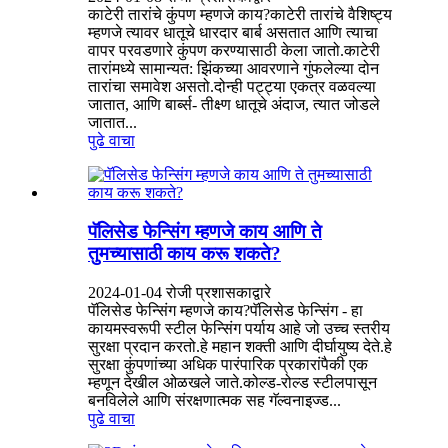
काटेरी तारांचे कुंपण म्हणजे काय?काटेरी तारांचे वैशिष्ट्य
म्हणजे त्यावर धातूचे धारदार बार्ब असतात आणि त्याचा
वापर परवडणारे कुंपण करण्यासाठी केला जातो.काटेरी
तारांमध्ये सामान्यत: झिंकच्या आवरणाने गुंफलेल्या दोन
तारांचा समावेश असतो.दोन्ही पट्ट्या एकत्र वळवल्या
जातात, आणि बार्ब्स- तीक्ष्ण धातूचे अंदाज, त्यात जोडले
जातात...
पुढे वाचा
पॅलिसेड फेन्सिंग म्हणजे काय आणि ते
तुमच्यासाठी काय करू शकते?
2024-01-04 रोजी प्रशासकाद्वारे
पॅलिसेड फेन्सिंग म्हणजे काय?पॅलिसेड फेन्सिंग - हा
कायमस्वरूपी स्टील फेन्सिंग पर्याय आहे जो उच्च स्तरीय
सुरक्षा प्रदान करतो.हे महान शक्ती आणि दीर्घायुष्य देते.हे
सुरक्षा कुंपणांच्या अधिक पारंपारिक प्रकारांपैकी एक
म्हणून देखील ओळखले जाते.कोल्ड-रोल्ड स्टीलपासून
बनविलेले आणि संरक्षणात्मक सह गॅल्वनाइज्ड...
पुढे वाचा