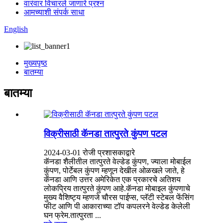
वारंवार विचारले जाणारे प्रश्न
आमच्याशी संपर्क साधा
English
मुख्यपृष्ठ
बातम्या
बातम्या
विक्रीसाठी कॅनडा तात्पुरते कुंपण पटल
2024-03-01 रोजी प्रशासकाद्वारे
कॅनडा शैलीतील तात्पुरते वेल्डेड कुंपण, ज्याला मोबाईल
कुंपण, पोर्टेबल कुंपण म्हणून देखील ओळखले जाते, हे
कॅनडा आणि उत्तर अमेरिकेत एक प्रकारचे अतिशय
लोकप्रिय तात्पुरते कुंपण आहे.कॅनडा मोबाइल कुंपणाचे
मुख्य वैशिष्ट्य म्हणजे चौरस पाईप्स, प्लॅटी स्टेबल फेंसिंग
फीट आणि पी आकाराच्या टॉप कपलरने वेल्डेड केलेली
घन फ्रेम.तात्पुरता ...