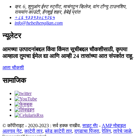
क्र. 6, शुगुआंग ईस्ट स्ट्रीट, माचंगटुन व्हिलेज, वांग टोंग्यु टाउनशिप,
राययांग काउंटी, हेंगशुई शहर, हेबेई प्रांत
+८६ १३३१३०८१२६५
info@hebeihenglian.com
न्यूलेटर
आमच्या उत्पादनांबद्दल किंवा किंमत सूचीबद्दल चौकशीसाठी, कृपया
आम्हाला तुमचा ईमेल द्या आणि आम्ही 24 तासांच्या आत संपर्कात राहू.
आता चौकशी
सामाजिक
© कॉपीराइट - 2020-2023 : सर्व हक्क राखीव.
साइट मॅप
-
AMP मोबाइल
अलगाव नेट
,
काटेरी तार
,
ब्लेड काटेरी तार
,
दगडाचा पिंजरा
,
रेलिंग
,
तारेचे जाळे
,