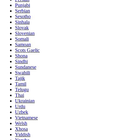
Punjabi
Serbian
Sesotho
Sinhala
Slovak
Slovenian
Somali
Samoan
Scots Gaelic
Shona
Sindhi
Sundanese
Swahili
Tajik
Tamil
Telugu
Thai
Ukrainian
Urdu
Uzbek
Vietnamese
Welsh
Xhosa
Yiddish