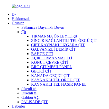
Ev
Hakkımızda
Ürünler
Patlamaya Dayanıklı Duvar
Çit
TIRMANMA ÖNLEYİCİ çit
ZİNCİR BAĞLANTILI TEL ÖRGÜ ÇİT
ÇİFT KAYNAKLI IZGARA ÇİT
GALVANİZLİ DEMİR ÇİT
BAHÇE ÇİTİ
AÇIK TIRMANMA ÇİTİ
KONUT ÇEVRE ÇİTİ
BRC ÇİT MESH PANEL
GEÇİCİ ÇİT
KANADA GEÇİCİ ÇİT
KAYNAKLI TEL ÖRGÜ ÇİT
KAYNAKLI TEL HASIR PANEL
dikenli tel
Dikenli tel
Gabion Ağı
PALISADE ÇİT
Haberler