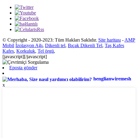
© Copyright - 2020-2023: Tüm Hakları Saklıdır.
Site haritası
-
AMP
Mobil
İzolasyon Ağı
,
Dikenli tel
,
Bıçak Dikenli Tel
,
Taş Kafes
Kafes
,
Korkuluk
,
Tel örgü
,
[javascript]
[/javascript]
Eposta gönder
henglianwiremesh
x