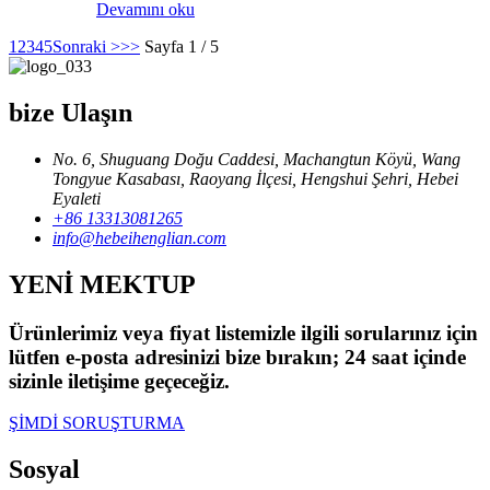
Devamını oku
1
2
3
4
5
Sonraki >
>>
Sayfa 1 / 5
bize Ulaşın
No. 6, Shuguang Doğu Caddesi, Machangtun Köyü, Wang
Tongyue Kasabası, Raoyang İlçesi, Hengshui Şehri, Hebei
Eyaleti
+86 13313081265
info@hebeihenglian.com
YENİ MEKTUP
Ürünlerimiz veya fiyat listemizle ilgili sorularınız için
lütfen e-posta adresinizi bize bırakın; 24 saat içinde
sizinle iletişime geçeceğiz.
ŞİMDİ SORUŞTURMA
Sosyal