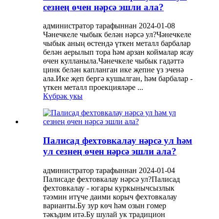
сезнең өчен нәрсә эшли ала?
администратор тарафыннан 2024-01-08
Чәнечкеле чыбык белән нәрсә ул?Чәнечкеле
чыбык аның өстендә үткен металл барбалар
белән аерылып тора һәм арзан коймалар ясау
өчен кулланыла.Чәнечкеле чыбык гадәттә
цинк белән капланган ике җепне үз эченә
ала.Ике җеп бергә кушылган, һәм барбалар -
үткен металл проекцияләре ...
Күбрәк укы
Палисад фехтовкалау нәрсә ул һәм
ул сезнең өчен нәрсә эшли ала?
администратор тарафыннан 2024-01-04
Палисаде фехтовкалау нәрсә ул?Палисад
фехтовкалау - югары куркынычсызлык
тәэмин итүче даими корыч фехтовкалау
варианты.Бу зур көч һәм озын гомер
тәкъдим итә.Бу шулай ук ​​традицион