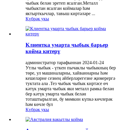
чыбык белән эретеп ясалган.Металл
чыбыктан ясалган коймалар һәм
яктырткычлар, тавыш киртәләре ...
Күбрәк укы
Клиентка умарта чыбык барьер
койма китерү
администратор тарафыннан 2024-01-24
Утлы чыбык - үткен пычаклы чыбыкның бер
төре, ул машиналарны, хайваннарны һәм
кешеләрне сезнең әйберләрегезне җимерергә
туктата ала .Тез чыбык чыбык киртәсе өч
кәтүк умарта чыбык яки металл рамка белән
бер кәтүк умарта чыбык белән
тоташтырылган, бу мөмкин күпкә көчлерәк
һәм көчле бул
Күбрәк укы