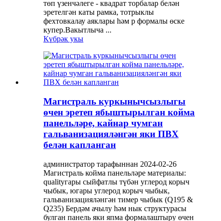
төп үзенчәлеге - квадрат торбалар белән
эретелгән каты рамка, тотрыклы
фехтовкалау аяклары һәм p формалы өске
купер.Вакытлыча ...
Күбрәк укы
Магистраль куркынычсызлыгы
өчен эретеп ябыштырылган койма
панельләре, кайнар чумган
гальванизацияләнгән яки ПВХ
белән капланган
администратор тарафыннан 2024-02-26
Магистраль койма панельләре материалы:
qualityгары сыйфатлы түбән углерод корыч
чыбык, югары углерод корыч чыбык,
гальванизацияләнгән тимер чыбык (Q195 &
Q235) Бердәм ачылу һәм нык структурасы
булган панель яки япма формалаштыру өчен