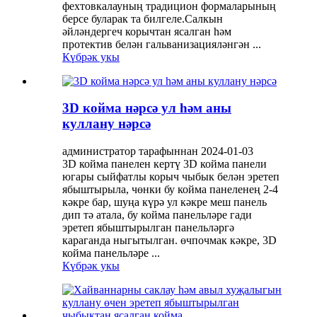
фехтовкалауның традицион формаларының
берсе буларак та билгеле.Салкын
әйләндергеч корычтан ясалган һәм
протектив белән гальванизацияләнгән ...
Күбрәк укы
3D койма нәрсә ул һәм аны
куллану нәрсә
администратор тарафыннан 2024-01-03
3D койма панелен кертү 3D койма панели
югары сыйфатлы корыч чыбык белән эретеп
ябыштырыла, чөнки бу койма панеленең 2-4
кәкре бар, шуңа күрә ул кәкре меш панель
дип тә атала, бу койма панельләре гади
эретеп ябыштырылган панельләргә
караганда ныгытылган. өчпочмак кәкре, 3D
койма панельләре ...
Күбрәк укы