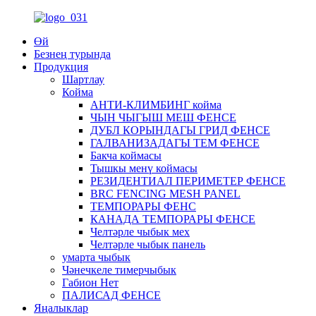
Өй
Безнең турында
Продукция
Шартлау
Койма
АНТИ-КЛИМБИНГ койма
ЧЫН ЧЫГЫШ МЕШ ФЕНСЕ
ДУБЛ КОРЫНДАГЫ ГРИД ФЕНСЕ
ГАЛВАНИЗАДАГЫ ТЕМ ФЕНСЕ
Бакча коймасы
Тышкы менү коймасы
РЕЗИДЕНТИАЛ ПЕРИМЕТЕР ФЕНСЕ
BRC FENCING MESH PANEL
ТЕМПОРАРЫ ФЕНС
КАНАДА ТЕМПОРАРЫ ФЕНСЕ
Челтәрле чыбык мех
Челтәрле чыбык панель
умарта чыбык
Чәнечкеле тимерчыбык
Габион Нет
ПАЛИСАД ФЕНСЕ
Яңалыклар