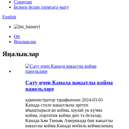
Сораулар
Безнең белән элемтәгә чыгу
English
Өй
Яңалыклар
Яңалыклар
Сату өчен Канада вакытлы койма
панельләре
администратор тарафыннан 2024-03-01
Канада стиле вакытлыча эретеп
ябыштырылган койма, шулай ук ​​күчмә
койма, портатив койма дип тә беләләр,
Канада һәм Төньяк Америкада бик вакытлы
вакытлы койма.Канада мобиль коймасының