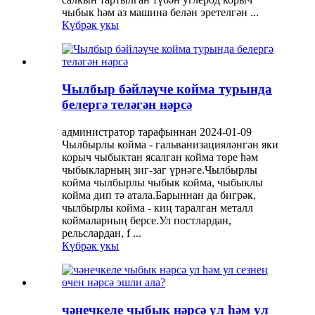
чыбык һәм аз машина белән эретелгән ...
Күбрәк укы
Чылбыр бәйләүче койма турында
белергә теләгән нәрсә
администратор тарафыннан 2024-01-09
Чылбырлы койма - гальванизацияләнгән яки
корыч чыбыктан ясалган койма төре һәм
чыбыкларның зиг-заг үрнәге.Чылбырлы
койма чылбырлы чыбык койма, чыбыклы
койма дип тә атала.Барыннан да бигрәк,
чылбырлы койма - киң таралган металл
коймаларның берсе.Ул постлардан,
рельслардан, f ...
Күбрәк укы
чәнечкеле чыбык нәрсә ул һәм ул