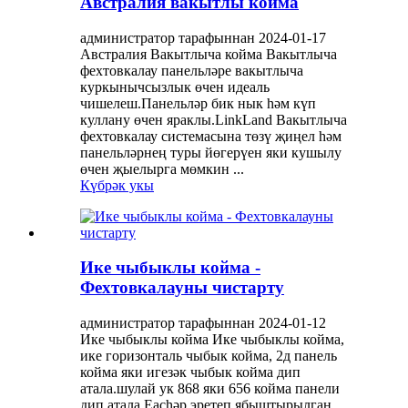
Австралия вакытлы койма
администратор тарафыннан 2024-01-17
Австралия Вакытлыча койма Вакытлыча
фехтовкалау панельләре вакытлыча
куркынычсызлык өчен идеаль
чишелеш.Панельләр бик нык һәм күп
куллану өчен яраклы.LinkLand Вакытлыча
фехтовкалау системасына төзү җиңел һәм
панельләрнең туры йөгерүен яки кушылу
өчен җыелырга мөмкин ...
Күбрәк укы
Ике чыбыклы койма -
Фехтовкалауны чистарту
администратор тарафыннан 2024-01-12
Ике чыбыклы койма Ике чыбыклы койма,
ике горизонталь чыбык койма, 2д панель
койма яки игезәк чыбык койма дип
атала.шулай ук ​​868 яки 656 койма панели
дип атала Eachәр эретеп ябыштырылган