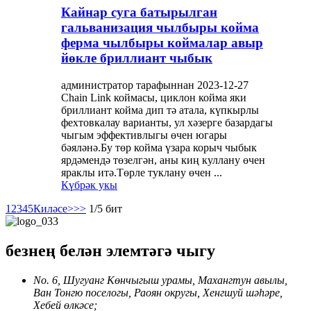
Кайнар суга батырылган
гальванизация чылбыры койма
ферма чылбыры коймалар авыр
йөкле бриллиант чыбык
администратор тарафыннан 2023-12-27
Chain Link коймасы, циклон койма яки
бриллиант койма дип тә атала, күпкырлы
фехтовкалау варианты, ул хәзерге базардагы
чыгым эффективлыгы өчен югары
бәяләнә.Бу төр койма үзара корыч чыбык
ярдәмендә төзелгән, аны киң куллану өчен
яраклы итә.Төрле туклану өчен ...
Күбрәк укы
1
2
3
4
5
Киләсе>
>>
1/5 бит
безнең белән элемтәгә чыгу
No. 6, Шугуанг Көнчыгыш урамы, Махангтун авылы,
Ван Тонгю поселогы, Раоян округы, Хенгшуй шәһәре,
Хебей өлкәсе;