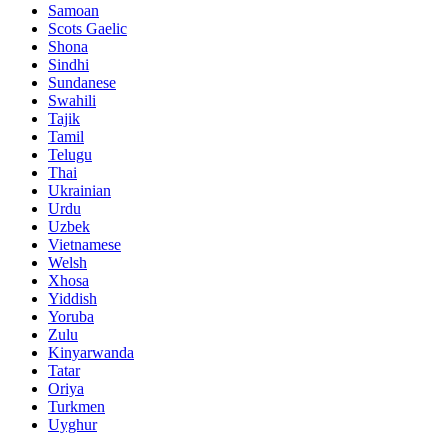
Samoan
Scots Gaelic
Shona
Sindhi
Sundanese
Swahili
Tajik
Tamil
Telugu
Thai
Ukrainian
Urdu
Uzbek
Vietnamese
Welsh
Xhosa
Yiddish
Yoruba
Zulu
Kinyarwanda
Tatar
Oriya
Turkmen
Uyghur