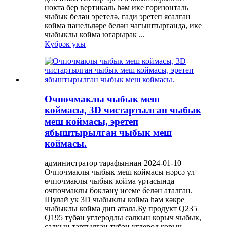
нокта бер вертикаль һәм ике горизонталь
чыбык белән эретелә, гади эретеп ясалган
койма панельләре белән чагыштырганда, ике
чыбыклы койма югарырак ...
Күбрәк укы
Өчпочмаклы чыбык меш
коймасы, 3D чистартылган чыбык
меш коймасы, эретеп
ябыштырылган чыбык меш
коймасы.
администратор тарафыннан 2024-01-10
Өчпочмаклы чыбык меш коймасы нәрсә ул
өчпочмаклы чыбык койма уртасында
өчпочмаклы бөкләнү исеме белән аталган.
Шулай ук ​​3D чыбыклы койма һәм кәкре
чыбыклы койма дип атала.Бу продукт Q235
Q195 түбән углеродлы салкын корыч чыбык,
салкын тартылган түбән углерод корыч