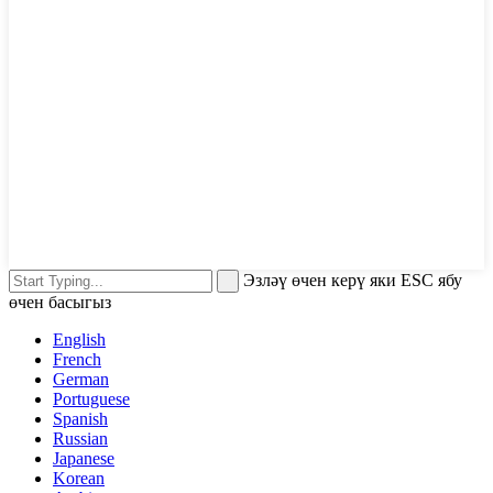
Эзләү өчен керү яки ESC ябу
өчен басыгыз
English
French
German
Portuguese
Spanish
Russian
Japanese
Korean