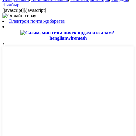
Чылбыр
,
[javascript]
[/javascript]
Электрон почта җибәрегез
henglianwiremesh
x