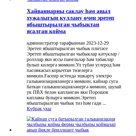
Хайваннарны саклау һәм авыл
хуҗалыгын куллану өчен эретеп
ябыштырылган чыбыктан
ясалган койма
администратор тарафыннан 2023-12-29
Эретеп ябыштырылган чыбык плитәсе
Эретеп ябыштырылган чыбыклар кәтүкләр /
ролллар яки яссы панельләр һәм табаклар
булып килергә мөмкин.Ул түбән углерод һәм
пасовкасыз корычтан төзелергә
мөмкин.Faceир өстендә эшкәртү электро
гальванизацияләнергә мөмкин, кайнар суга
баткан гальванизацияләнергә мөмкин, шулай
ук ​​ПВХ белән капланган яки Порошок
каплавы булырга мөмкин.Эретеп
ябыштырылган чыбык тиз һәм гади ...
Күбрәк укы