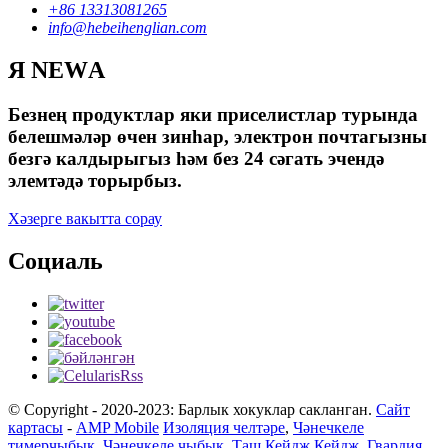
+86 13313081265
info@hebeihenglian.com
Я NEWА
Безнең продуктлар яки приселистлар турында
белешмәләр өчен зинһар, электрон почтагызны
безгә калдырыгыз һәм без 24 сәгать эчендә
элемтәдә торырбыз.
Хәзерге вакытта сорау
Социаль
© Copyright - 2020-2023: Барлык хокуклар сакланган.
Сайт
картасы
-
AMP Mobile
Изоляция челтәре
,
Чәнечкеле
тимерчыбык
,
Чәнечкеле чыбык
,
Таш Кейдж Кейдж
,
Гвардия
,