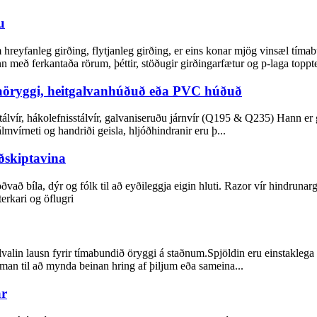
u
 hreyfanleg girðing, flytjanleg girðing, er eins konar mjög vinsæl tím
nn með ferkantaða rörum, þéttir, stöðugir girðingarfætur og p-laga topp
gaöryggi, heitgalvanhúðuð eða PVC húðuð
tálvír, hákolefnisstálvír, galvaniseruðu járnvír (Q195 & Q235) Hann er
írneti og handriði geisla, hljóðhindranir eru þ...
iðskiptavina
ðvað bíla, dýr og fólk til að eyðileggja eigin hluti. Razor vír hindruna
erkari og öflugri
lvalin lausn fyrir tímabundið öryggi á staðnum.Spjöldin eru einstakleg
aman til að mynda beinan hring af þiljum eða sameina...
ar