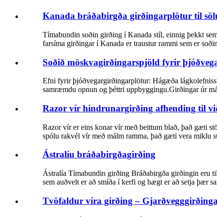
Kanada bráðabirgða girðingarplötur til söl
Tímabundin soðin girðing í Kanada stíl, einnig þekkt sem
farsíma girðingar í Kanada er traustur rammi sem er soði
Soðið möskvagirðingarspjöld fyrir þjóðve
Efni fyrir þjóðvegargirðingarplötur: Hágæða lágkolefniss
samræmdu opnun og þéttri uppbyggingu.Girðingar úr málmv
Razor vír hindrunargirðing afhending til v
Razor vír er eins konar vír með beittum blað, það gæti stö
spólu rakvél vír með málm ramma, það gæti vera miklu st
Ástralíu bráðabirgðagirðing
Ástralía Tímabundin girðing Bráðabirgða girðingin eru ti
sem auðvelt er að smíða í kerfi og hægt er að setja þær s
Tvöfaldur víra girðing – Gjarðvegggirðing