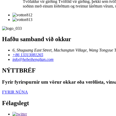
Tvöfaldur vír girðing Tvöföld vír girðing, þekkt sem tvöfa
soðinn með einum lóðréttum og tveimur láréttum vírum, sam
Hafðu samband við okkur
6, Shuguang East Street, Machangtun Village, Wang Tongyue 
+86 13313081265
info@hebeihenglian.com
NÝTTBRÉF
Fyrir fyrirspurnir um vörur okkar eða verðlista, vi
FYRIR NÚNA
Félagslegt