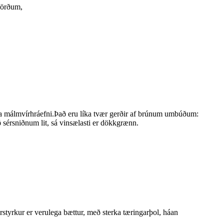
 görðum,
núa málmvírhráefni.Það eru líka tvær gerðir af brúnum umbúðum:
 sérsniðnum lit, sá vinsælasti er dökkgrænn.
rstyrkur er verulega bættur, með sterka tæringarþol, háan