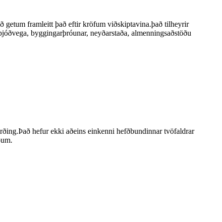
ð getum framleitt það eftir kröfum viðskiptavina.það tilheyrir
, þjóðvega, byggingarþróunar, neyðarstaða, almenningsaðstöðu
sgirðing.Það hefur ekki aðeins einkenni hefðbundinnar tvöfaldrar
iðum.