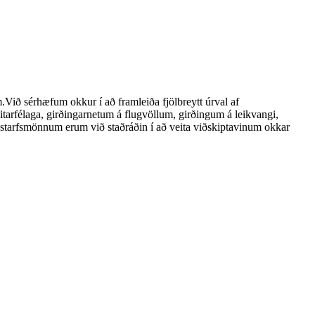
Við sérhæfum okkur í að framleiða fjölbreytt úrval af
tarfélaga, girðingarnetum á flugvöllum, girðingum á leikvangi,
starfsmönnum erum við staðráðin í að veita viðskiptavinum okkar