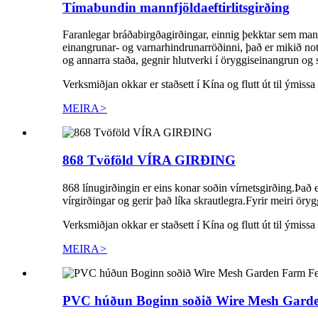
Tímabundin mannfjöldaeftirlitsgirðing
Faranlegar bráðabirgðagirðingar, einnig þekktar sem mannfj
einangrunar- og varnarhindrunarröðinni, það er mikið no
og annarra staða, gegnir hlutverki í öryggiseinangrun o
Verksmiðjan okkar er staðsett í Kína og flutt út til ýmissa
MEIRA
>
868 Tvöföld VÍRA GIRÐING
868 línugirðingin er eins konar soðin vírnetsgirðing.Það e
vírgirðingar og gerir það líka skrautlegra.Fyrir meiri öry
Verksmiðjan okkar er staðsett í Kína og flutt út til ýmissa
MEIRA
>
PVC húðun Boginn soðið Wire Mesh Garde