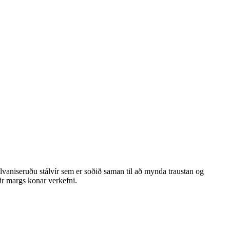
lvaniseruðu stálvír sem er soðið saman til að mynda traustan og
ir margs konar verkefni.