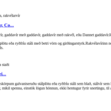
, Co...
ír, gaddavír með gaddavír, gaddavír með rakvél, eða Dannet gaddavír.Þ
plötu eða ryðfríu stáli með betri vörn og girðingarstyrk.Rakvélavírinn n
ls.
i...
skörpum galvaniseruðu stálplötu eða ryðfríu stáli sem blað, stálvír sem 
ur, mikil spenna, einstök lögun hönnun, ekki hentugur fyrir snertingu, t