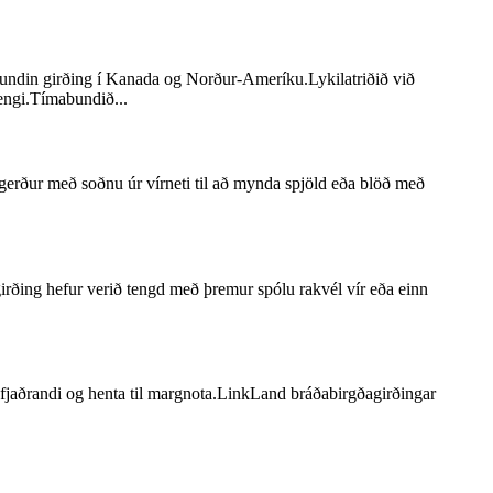
abundin girðing í Kanada og Norður-Ameríku.Lykilatriðið við
tengi.Tímabundið...
 gerður með soðnu úr vírneti til að mynda spjöld eða blöð með
rgirðing hefur verið tengd með þremur spólu rakvél vír eða einn
a fjaðrandi og henta til margnota.LinkLand bráðabirgðagirðingar