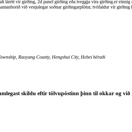
lt lárétt vír girðing, 2d panel girðing eða tveggja víra girðing.er einn
anborið við venjulegar soðnar girðingarplötur, tvöfaldur vír girðing he
Township, Raoyang County, Hengshui City, Hebei héraði
nsamlegast skildu eftir tölvupóstinn þinn til okkar o