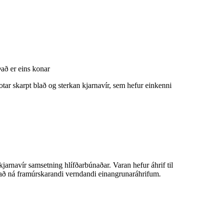
að er eins konar
otar skarpt blað og sterkan kjarnavír, sem hefur einkenni
kjarnavír samsetning hlífðarbúnaðar. Varan hefur áhrif til
il að ná framúrskarandi verndandi einangrunaráhrifum.