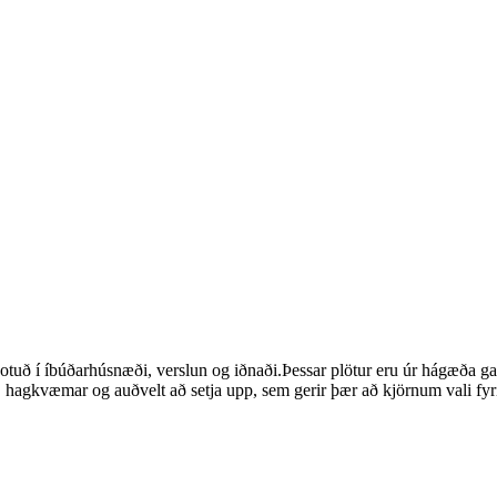
otuð í íbúðarhúsnæði, verslun og iðnaði.Þessar plötur eru úr hágæða ga
 hagkvæmar og auðvelt að setja upp, sem gerir þær að kjörnum vali fyr