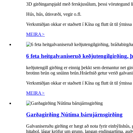
3D girðingarspjald með ferskjusúlum, þessi vörutegund lí
Hús, hús, útisvæði, vegir o.fl.
Verksmiðjan okkar er staðsett í Kína og flutt út til ýmissa
MEIRA
>
6 feta heitgalvaniseruð keðjutengilgirðing, þ
keðjutengill girðing er einnig þekkt sem demantur net g
brotinn brún og snúinn brún.Hráefnið getur verið galvani
Verksmiðjan okkar er staðsett í Kína og flutt út til ýmissa
MEIRA
>
Garðagirðing Nútíma bárujárnsgirðing
Galvaniseruðu girðing er hægt að nota fyrir einbýlishús, 
hitaþol, lágar kröfur um grunn, langan endingartíma, auðv