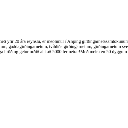
eð yfir 20 ára reynslu, er meðlimur í Anping girðingarnetasamtökunum.
um, gaddagirðingarnetum, tvíhliða girðingarnetum, girðingarnetum svei
a hröð og getur orðið allt að 5000 fermetrar!Með meira en 50 dyggum 