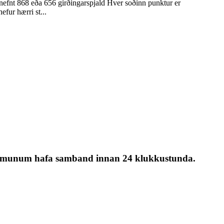
ig nefnt 868 eða 656 girðingarspjald Hver soðinn punktur er
fur hærri st...
g við munum hafa samband innan 24 klukkustunda.