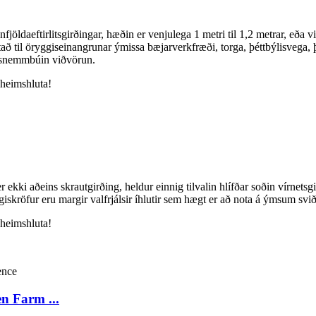
öldaeftirlitsgirðingar, hæðin er venjulega 1 metri til 1,2 metrar, eða vi
tað til öryggiseinangrunar ýmissa bæjarverkfræði, torga, þéttbýlisvega
g snemmbúin viðvörun.
 heimshluta!
r ekki aðeins skrautgirðing, heldur einnig tilvalin hlífðar soðin vírnet
ggiskröfur eru margir valfrjálsir íhlutir sem hægt er að nota á ýmsum sv
 heimshluta!
n Farm ...