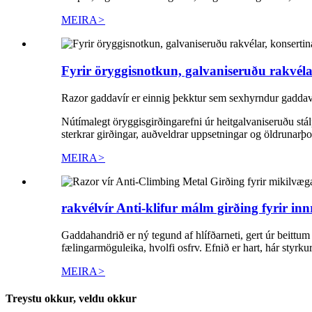
MEIRA
>
Fyrir öryggisnotkun, galvaniseruðu rakvélar
Razor gaddavír er einnig þekktur sem sexhyrndur gaddav
Nútímalegt öryggisgirðingarefni úr heitgalvaniseruðu stál
sterkrar girðingar, auðveldrar uppsetningar og öldrunarþo
MEIRA
>
rakvélvír Anti-klifur málm girðing fyrir innr
Gaddahandrið er ný tegund af hlífðarneti, gert úr beittum 
fælingarmöguleika, hvolfi osfrv. Efnið er hart, hár styrk
MEIRA
>
Treystu okkur, veldu okkur