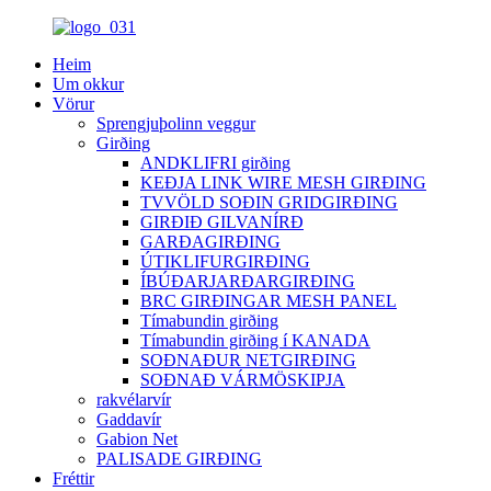
Heim
Um okkur
Vörur
Sprengjuþolinn veggur
Girðing
ANDKLIFRI girðing
KEÐJA LINK WIRE MESH GIRÐING
TVVÖLD SOÐIN GRIDGIRÐING
GIRÐIÐ GILVANÍRÐ
GARÐAGIRÐING
ÚTIKLIFURGIRÐING
ÍBÚÐARJARÐARGIRÐING
BRC GIRÐINGAR MESH PANEL
Tímabundin girðing
Tímabundin girðing í KANADA
SOÐNAÐUR NETGIRÐING
SOÐNAÐ VÁRMÖSKIPJA
rakvélarvír
Gaddavír
Gabion Net
PALISADE GIRÐING
Fréttir