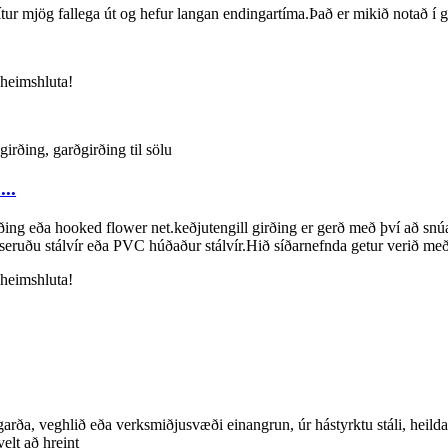
tur mjög fallega út og hefur langan endingartíma.Það er mikið notað í
 heimshluta!
...
irðing eða hooked flower net.keðjutengill girðing er gerð með því að s
seruðu stálvír eða PVC húðaður stálvír.Hið síðarnefnda getur verið með
 heimshluta!
garða, veghlið eða verksmiðjusvæði einangrun, úr hástyrktu stáli, heilda
elt að hreint