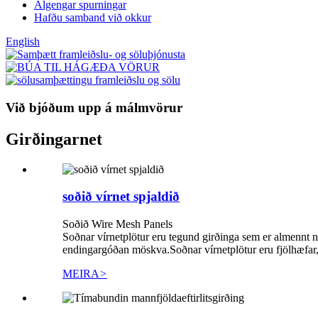
Algengar spurningar
Hafðu samband við okkur
English
Við bjóðum upp á málmvörur
Girðingarnet
soðið vírnet spjaldið
Soðið Wire Mesh Panels
Soðnar vírnetplötur eru tegund girðinga sem er almennt n
endingargóðan möskva.Soðnar vírnetplötur eru fjölhæfar,
MEIRA
>